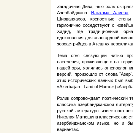
Загадочная Дива, чью роль сыграл
Азербайджана
Ильхама Алиева
,
Ширванхахов, крепостные стены
гармонично соседствуют с новейш
Хадид, где традиционные орна
вдохновения для авангардной живоп
зороастрийцев в Атешгях перекликаю
Тема огня связующей нитью про
населения, проживающего на терри
нашей эры, являлись огнепоклонни
версий, произошло от слова "Азер"
этих исторических данных был выб
«Azerbaijan - Land of Flame» («Азерб
Ролик сопровождает поэтический те
классика азербайджанской литерат
русской литературы известного по
Николая Матюшина классические стр
азербайджанском языке, но и б
вариантах.