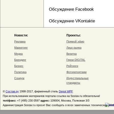
Обсуждение Facebook
Обсуждение VKontakte
Новости:
Проекты:
Реклама
Прямой эфир
Маркетинг
Лицо рынка
Медиа
Визитка
Брендинг
Герои DIGITAL
Бизнес
Рейтинги
Политика
Фоторепортажи
Социум
Индустриальные
стандарты
©
Состав.ру
1998-2017, фирменный стиль
Depot WPF
При использовании материалов портала ссылка на Sostav.ru обязательна!
тел/факс:
+7 (495) 230 0597
адрес:
109004, Москва, Полковая 3/3
Администрация Sostav.ru просит Вас сообщать о всех замеченных технических неп