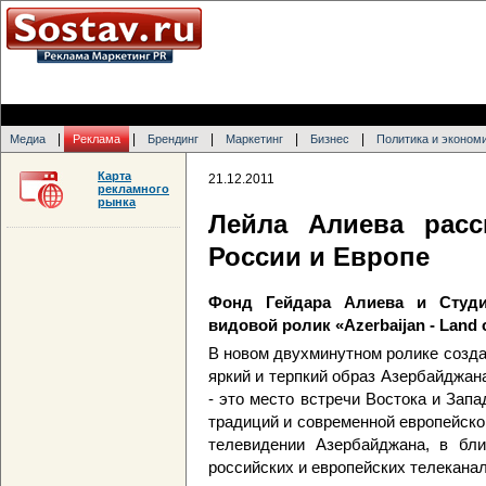
|
|
|
|
|
Медиа
Реклама
Брендинг
Маркетинг
Бизнес
Политика и эконом
Карта
21.12.2011
рекламного
рынка
Лейла Алиева расс
России и Европе
Фонд Гейдара Алиева и Сту
видовой ролик «Azerbaijan - Land 
В новом двухминутном ролике созд
яркий и терпкий образ Азербайджан
- это место встречи Востока и Зап
традиций и современной европейско
телевидении Азербайджана, в бл
российских и европейских телеканал