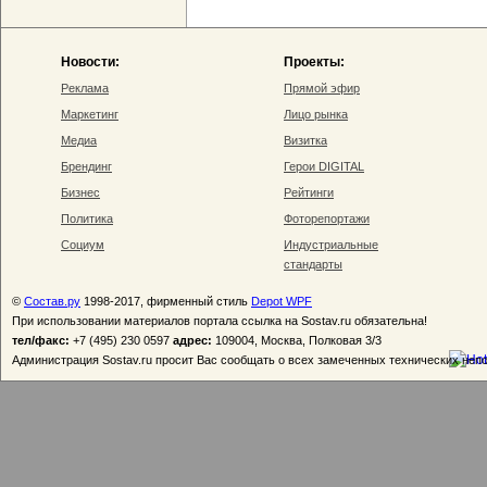
Новости:
Проекты:
Реклама
Прямой эфир
Маркетинг
Лицо рынка
Медиа
Визитка
Брендинг
Герои DIGITAL
Бизнес
Рейтинги
Политика
Фоторепортажи
Социум
Индустриальные
стандарты
©
Состав.ру
1998-2017, фирменный стиль
Depot WPF
При использовании материалов портала ссылка на Sostav.ru обязательна!
тел/факс:
+7 (495) 230 0597
адрес:
109004, Москва, Полковая 3/3
Администрация Sostav.ru просит Вас сообщать о всех замеченных технических неп