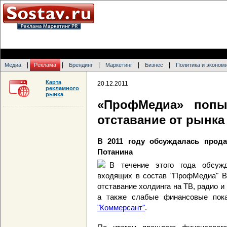
|
|
|
|
|
Медиа
Реклама
Брендинг
Маркетинг
Бизнес
Политика и эконом
Карта
20.12.2011
рекламного
рынка
«ПрофМедиа» попы
отставание от рынка
В 2011 году обсуждалась прод
Потанина
В течение этого года обсуж
входящих в состав "ПрофМедиа" В
отставание холдинга на ТВ, радио и
а также слабые финансовые пока
"Коммерсант"
.