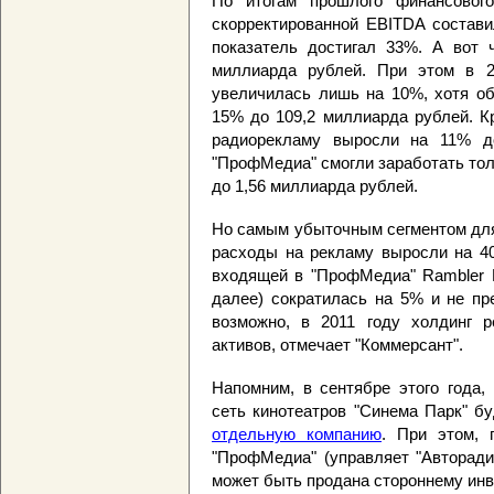
По итогам прошлого финансового
скорректированной EBITDA состави
показатель достигал 33%. А вот 
миллиарда рублей. При этом в 2
увеличилась лишь на 10%, хотя о
15% до 109,2 миллиарда рублей. Кр
радиорекламу выросли на 11% до
"ПрофМедиа" смогли заработать то
до 1,56 миллиарда рублей.
Но самым убыточным сегментом для 
расходы на рекламу выросли на 40
входящей в "ПрофМедиа" Rambler M
далее) сократилась на 5% и не пр
возможно, в 2011 году холдинг 
активов, отмечает "Коммерсант".
Напомним, в сентябре этого года,
сеть кинотеатров "Синема Парк" б
отдельную компанию
. При этом, 
"ПрофМедиа" (управляет "Авторади
может быть продана стороннему инв