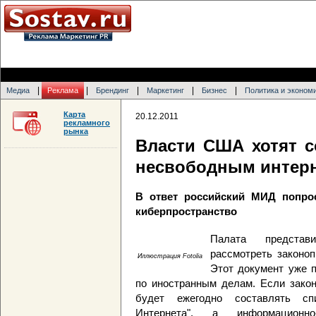
|
|
|
|
|
Медиа
Реклама
Брендинг
Маркетинг
Бизнес
Политика и эконом
Карта
20.12.2011
рекламного
рынка
Власти США хотят с
несвободным интер
В ответ российский МИД попро
киберпространство
Палата представ
рассмотреть законоп
Иллюстрация Fotolia
Этот документ уже 
по иностранным делам. Если закон
будет ежегодно составлять сп
Интернета", а информационно