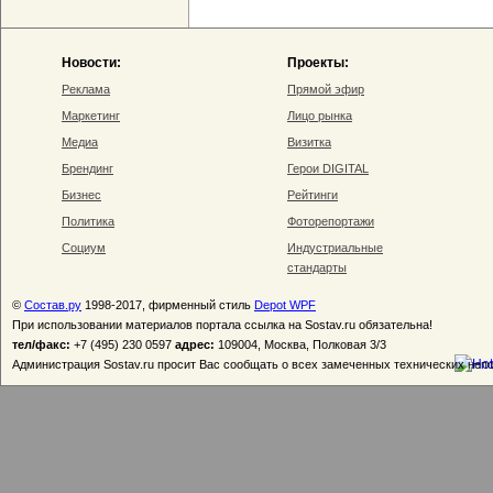
Новости:
Проекты:
Реклама
Прямой эфир
Маркетинг
Лицо рынка
Медиа
Визитка
Брендинг
Герои DIGITAL
Бизнес
Рейтинги
Политика
Фоторепортажи
Социум
Индустриальные
стандарты
©
Состав.ру
1998-2017, фирменный стиль
Depot WPF
При использовании материалов портала ссылка на Sostav.ru обязательна!
тел/факс:
+7 (495) 230 0597
адрес:
109004, Москва, Полковая 3/3
Администрация Sostav.ru просит Вас сообщать о всех замеченных технических неп