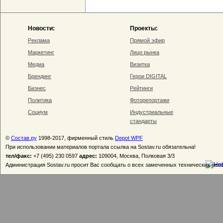
Новости:
Проекты:
Реклама
Прямой эфир
Маркетинг
Лицо рынка
Медиа
Визитка
Брендинг
Герои DIGITAL
Бизнес
Рейтинги
Политика
Фоторепортажи
Социум
Индустриальные
стандарты
©
Состав.ру
1998-2017, фирменный стиль
Depot WPF
При использовании материалов портала ссылка на Sostav.ru обязательна!
тел/факс:
+7 (495) 230 0597
адрес:
109004, Москва, Полковая 3/3
Администрация Sostav.ru просит Вас сообщать о всех замеченных технических неп