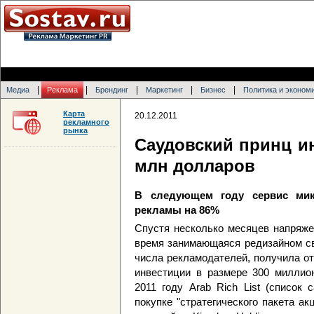
|
|
|
|
|
Медиа
Реклама
Брендинг
Маркетинг
Бизнес
Политика и эконом
Карта
20.12.2011
рекламного
рынка
Саудовский принц ин
млн долларов
В следующем году сервис мик
рекламы на 86%
Спустя несколько месяцев напряжен
время занимающаяся редизайном св
числа рекламодателей, получила о
инвестиции в размере 300 миллио
2011 году Arab Rich List (список
покупке "стратегического пакета ак