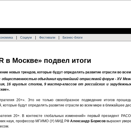
|
|
|
кономика
Социум
Фестивали
Бизнес-блоги
R
в Москве» подвел итоги
ение новых трендов,
которые будут определять развитие отрасли во все
 с общественностью объединил крупнейший отраслевой форум -
XV
Межд
ия, 16 круглых столов, 9 мастер-классов от российских и зарубежны
кве».
ратегия 20+». Это не только своеобразное подведение итогов прошед
, которые будут определять развитие отрасли во всем мире в ближайшее де
ратегия 20+. В контексте глобальных изменений» первый президент РАСО
еских наук, профессор МГИМО (У) МИД РФ
Александр Борисов
выразил увере
есом.