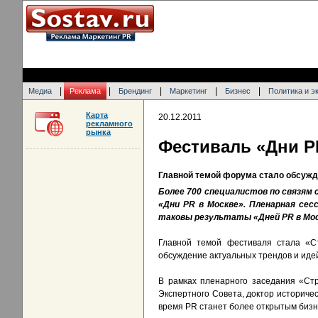
|
|
|
|
|
Медиа
Реклама
Брендинг
Маркетинг
Бизнес
Политика и э
Карта
20.12.2011
рекламного
рынка
Фестиваль «Дни
P
Главной темой форума стало обсужд
Более 700 специалистов по связям
«Дни
PR
в Москве». Пленарная сесс
таковы результаты «Дней
PR
в Мос
Главной темой фестиваля стала «Ст
обсуждение актуальных трендов и идей
В рамках пленарного заседания «Ст
Экспертного Совета, доктор историч
время PR станет более открытым бизн