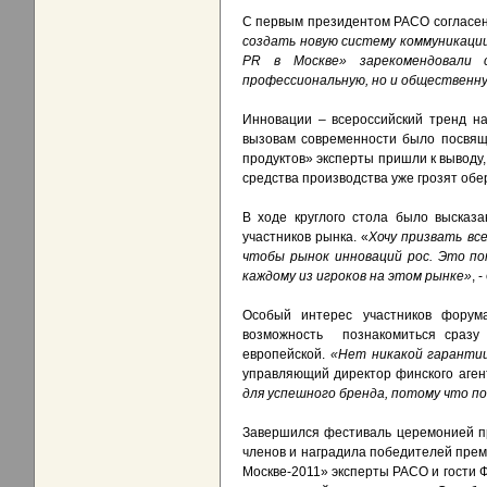
С первым президентом РАСО согласен
создать новую систему коммуникации
PR в Москве» зарекомендовали 
профессиональную, но и общественну
Инновации – всероссийский тренд н
вызовам современности было посвящ
продуктов»
эксперты пришли к выводу,
средства производства уже грозят об
В ходе круглого стола было высказ
участников рынка. «
Хочу призвать вс
чтобы рынок инноваций рос. Это по
каждому из игроков на этом рынке»
, 
Особый интерес участников форум
возможность познакомиться сразу с
европейской.
«Нет никакой гарантии
управляющий директор финского аген
для успешного бренда, потому что п
Завершился фестиваль церемонией пр
членов и наградила победителей прем
Москве-2011» эксперты РАСО и гости 