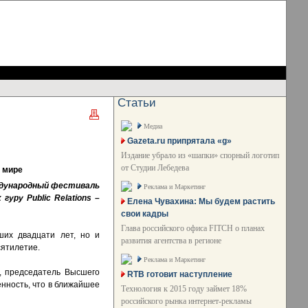
Статьи
Медиа
Gazeta.ru припрятала «g»
Издание убрало из «шапки» спорный логотип
от Студии Лебедева
м мире
ународный фестиваль
Реклама и Маркетинг
х гуру
Public Relations –
Елена Чувахина: Мы будем растить
свои кадры
Глава российского офиса FITCH о планах
ших двадцати лет, но и
развития агентства в регионе
сятилетие.
Реклама и Маркетинг
, председатель Высшего
RTB готовит наступление
нность, что в ближайшее
Технология к 2015 году займет 18%
российского рынка интернет-рекламы