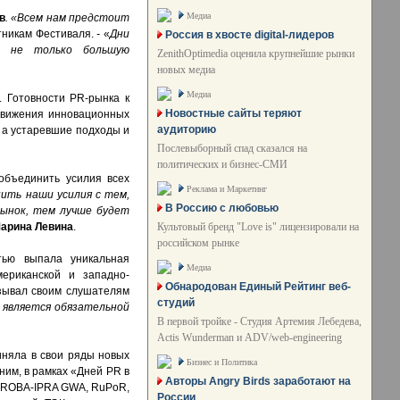
Медиа
в
. «Всем нам предстоит
тникам Фестиваля.
-
«
Дни
Россия в хвосте digital-лидеров
й не только большую
ZenithOptimedia оценила крупнейшие рынки
новых медиа
Медиа
 Готовности PR-рынка к
Новостные сайты теряют
движения инновационных
аудиторию
, а устаревшие подходы и
Послевыборный спад сказался на
политических и бизнес-СМИ
объединить усилия всех
Реклама и Маркетинг
ить наши усилия с тем,
В Россию с любовью
рынок, тем лучше будет
Культовый бренд "Love is" лицензировали на
арина Левина
.
российском рынке
тью выпала уникальная
Медиа
мериканской и западно-
Обнародован Единый Рейтинг веб-
зывал своим слушателям
студий
 является обязательной
В первой тройке - Студия Артемия Лебедева,
Actis Wunderman и ADV/web-engineering
няла в свои ряды новых
Бизнес и Политика
им, в рамках «Дней PR в
Авторы Angry Birds заработают на
 PROBA-IPRA GWA, RuPoR,
России