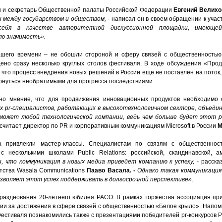
 и секретарь Общественной палаты Российской Федерации
Евгений Велихо
 между государством и обществом, -
написал он в своем обращении к учас
себя в качестве авторитетной дискуссионной площадки, имеюще
ю значимость».
ашего времени – не обошли стороной и сферу связей с общественностью.
ено сразу несколько круглых столов фестиваля. В ходе обсуждения «Про
 что процесс внедрения новых решений в России еще не поставлен на поток
ернуться необратимыми для прогресса последствиями.
ано мнение, что для продвижения инновационных продуктов необходимо 
ех
pr-специалистов, работающих в высокотехнологичном секторе, объедин
может любой технологической компании, ведь чем больше будет этот 
- считает директор по PR и корпоративным коммуникациям Microsoft в России
М
а привлекли мастер-классы. Специалистам по связям с общественнос
 несколькими школами Public Relations: российской, скандинавской, а
, что коммуникация в новых медиа приведет компанию к успеху, -
расска
тства Wasala Communications
Пааво Васала. -
Однако такая коммуникация
озволяет этот успех поддерживать в долгосрочной перспективе».
азднования 20-летнего юбилея РАСО. В рамках торжества ассоциация при
ии за достижения в сфере связей с общественностью «Белое крыло». Напомн
Фестиваля познакомились также с презентациями победителей pr-конкурсов