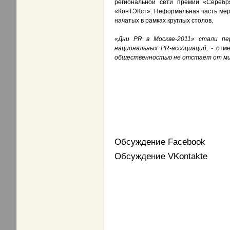
региональной сети премии «Серебр
«КонТЭКст». Неформальная часть мер
начатых в рамках круглых столов.
«Дни
PR в Москве-2011» стали пе
национальных
PR-ассоциаций, -
отм
общественностью не отстает от ми
Обсуждение Facebook
Обсуждение VKontakte