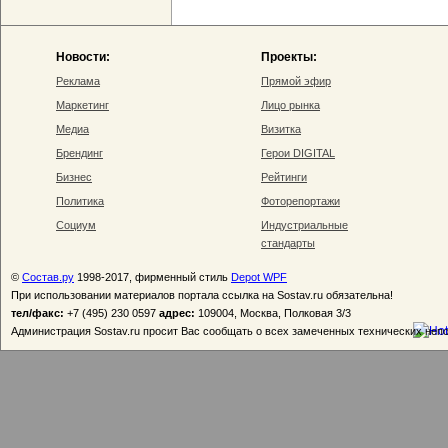
Новости:
Проекты:
Реклама
Прямой эфир
Маркетинг
Лицо рынка
Медиа
Визитка
Брендинг
Герои DIGITAL
Бизнес
Рейтинги
Политика
Фоторепортажи
Социум
Индустриальные
стандарты
©
Состав.ру
1998-2017, фирменный стиль
Depot WPF
При использовании материалов портала ссылка на Sostav.ru обязательна!
тел/факс:
+7 (495) 230 0597
адрес:
109004, Москва, Полковая 3/3
Администрация Sostav.ru просит Вас сообщать о всех замеченных технических неп