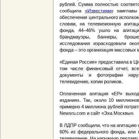
рублей. Сумма полностью соответс
сообщила
«Известиям»
замглавы 
обеспечения центрального исполко
словам, на телевизионную агитац
фонда, 44–46% ушло на агитацио
брандмауэры, баннеры, брош
исследования израсходовали око
фонда – это организация массовых 
«Единая Россия» предоставила в Ц
том числе финансовый отчет, вс
документы и фотографии нар
телевидению, копии роликов.
Оплаченная агитация «ЕР» выход
изданиях. Так, около 10 миллионо
примерно 4 миллиона рублей потрати
Newsru.com и сайт «Эха Москвы».
В ЛДПР сообщили, что на агитацию 
60% из федерального фонда, или 
телевидение. На наружную рекламу 