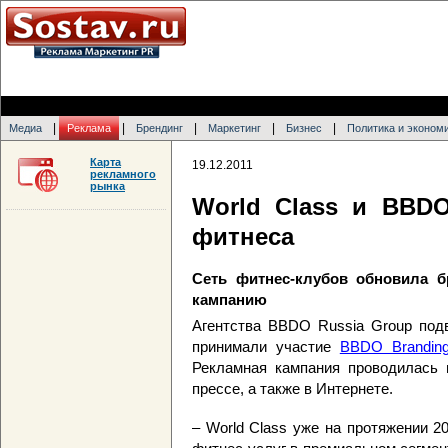
|
|
|
|
|
Медиа
Реклама
Брендинг
Маркетинг
Бизнес
Политика и эконом
Карта
19.12.2011
рекламного
рынка
World Class и BBD
фитнеса
Сеть фитнес-клубов обновила 
кампанию
Агентства BBDO Russia Group подв
принимали участие
BBDO Brandin
Рекламная кампания проводилась 
прессе, а также в Интернете.
– World Class уже на протяжении 2