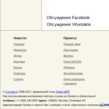
Обсуждение Facebook
Обсуждение VKontakte
Новости:
Проекты:
Реклама
Прямой эфир
Маркетинг
Лицо рынка
Медиа
Визитка
Брендинг
Герои DIGITAL
Бизнес
Рейтинги
Политика
Фоторепортажи
Социум
Индустриальные
стандарты
©
Состав.ру
1998-2017, фирменный стиль
Depot WPF
При использовании материалов портала ссылка на Sostav.ru обязательна!
тел/факс:
+7 (495) 230 0597
адрес:
109004, Москва, Полковая 3/3
Администрация Sostav.ru просит Вас сообщать о всех замеченных технических неп