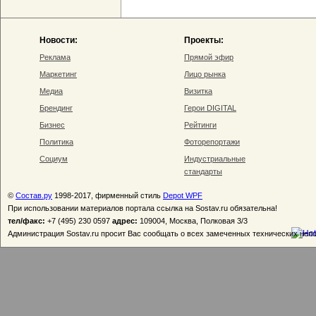
Новости:
Проекты:
Реклама
Прямой эфир
Маркетинг
Лицо рынка
Медиа
Визитка
Брендинг
Герои DIGITAL
Бизнес
Рейтинги
Политика
Фоторепортажи
Социум
Индустриальные
стандарты
©
Состав.ру
1998-2017, фирменный стиль
Depot WPF
При использовании материалов портала ссылка на Sostav.ru обязательна!
тел/факс:
+7 (495) 230 0597
адрес:
109004, Москва, Полковая 3/3
Администрация Sostav.ru просит Вас сообщать о всех замеченных технических неп