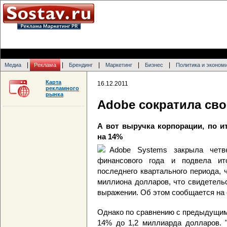
|
|
|
|
|
Медиа
Реклама
Брендинг
Маркетинг
Бизнес
Политика и эконом
Карта
16.12.2011
рекламного
рынка
Adobe сократила св
А вот выручка корпорации, по ит
на 14%
Adobe Systems закрыла четв
финансового года и подвела ито
последнего квартального периода, 
миллиона долларов, что свидетель
выражении. Об этом сообщается н
Однако по сравнению с предыдущим
14% до 1,2 миллиарда долларов. "