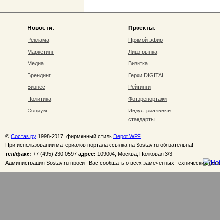
Новости:
Проекты:
Реклама
Прямой эфир
Маркетинг
Лицо рынка
Медиа
Визитка
Брендинг
Герои DIGITAL
Бизнес
Рейтинги
Политика
Фоторепортажи
Социум
Индустриальные
стандарты
©
Состав.ру
1998-2017, фирменный стиль
Depot WPF
При использовании материалов портала ссылка на Sostav.ru обязательна!
тел/факс:
+7 (495) 230 0597
адрес:
109004, Москва, Полковая 3/3
Администрация Sostav.ru просит Вас сообщать о всех замеченных технических неп