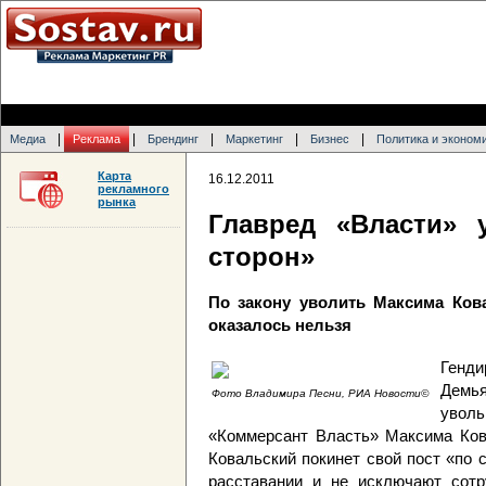
|
|
|
|
|
Медиа
Реклама
Брендинг
Маркетинг
Бизнес
Политика и эконом
Карта
16.12.2011
рекламного
рынка
Главред «Власти» 
сторон»
По закону уволить Максима Ков
оказалось нельзя
Генди
Демь
Фото Владимира Песни, РИА Новости©
увол
«Коммерсант Власть» Максима Кова
Ковальский покинет свой пост «по
расставании и не исключают сотр