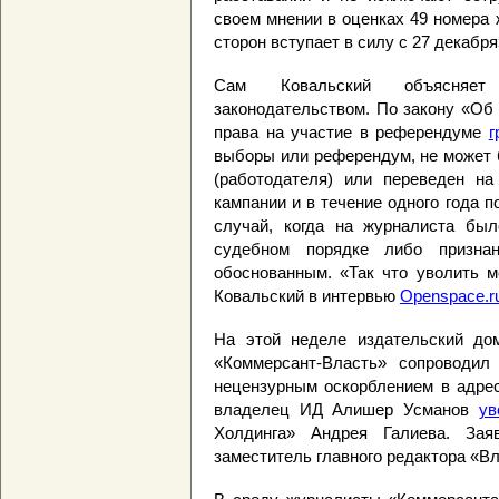
своем мнении в оценках 49 номера 
сторон вступает в силу с 27 декабр
Сам Ковальский объясняет
законодательством. По закону «Об
права на участие в референдуме
г
выборы или референдум, не может 
(работодателя) или переведен на
кампании и в течение одного года 
случай, когда на журналиста был
судебном порядке либо призна
обоснованным. «Так что уволить м
Ковальский в интервью
Openspace.r
На этой неделе издательский до
«Коммерсант-Власть» сопроводил
нецензурным оскорблением в адрес
владелец ИД Алишер Усманов
ув
Холдинга» Андрея Галиева. За
заместитель главного редактора «В