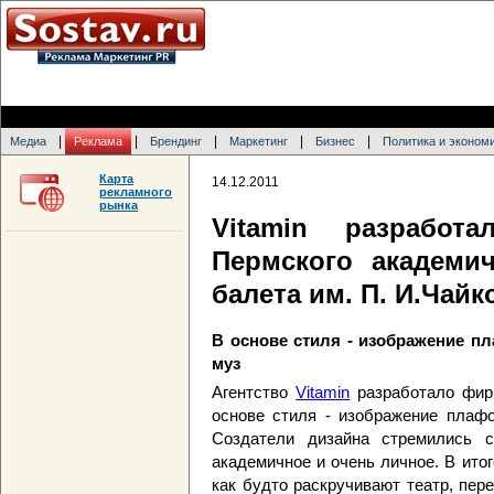
|
|
|
|
|
Медиа
Реклама
Брендинг
Маркетинг
Бизнес
Политика и эконом
Карта
14.12.2011
рекламного
рынка
Vitamin разработ
Пермского академи
балета им. П. И.Чайк
В основе стиля - изображение пл
муз
Агентство
Vitamin
разработало фир
основе стиля - изображение плафо
Создатели дизайна стремились с
академичное и очень личное. В ито
как будто раскручивают театр, пер