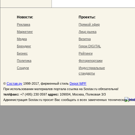
Новости:
Проекты:
Реклама
Прямой эфир
Маркетинг
Лицо рынка
Медиа
Визитка
Брендинг
Герои DIGITAL
Бизнес
Рейтинги
Политика
Фоторепортажи
Социум
Индустриальные
стандарты
©
Состав.ру
1998-2017, фирменный стиль
Depot WPF
При использовании материалов портала ссылка на Sostav.ru обязательна!
тел/факс:
+7 (495) 230 0597
адрес:
109004, Москва, Полковая 3/3
Администрация Sostav.ru просит Вас сообщать о всех замеченных технических неп