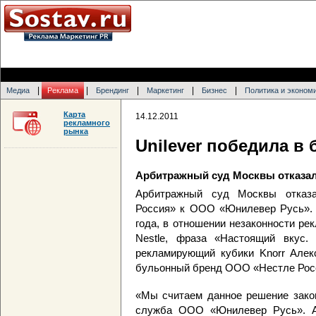
|
|
|
|
|
Медиа
Реклама
Брендинг
Маркетинг
Бизнес
Политика и эконом
Карта
14.12.2011
рекламного
рынка
Unilever победила в
Арбитражный суд Москвы отказал
Арбитражный суд Москвы отказ
Россия» к ООО «Юнилевер Русь». Р
года, в отношении незаконности рек
Nestle, фраза «Настоящий вкус. 
рекламирующий кубики Knorr Алек
бульонный бренд ООО «Нестле Росс
«Мы считаем данное решение зако
служба ООО «Юнилевер Русь». 