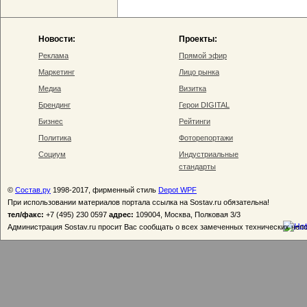
Новости:
Проекты:
Реклама
Прямой эфир
Маркетинг
Лицо рынка
Медиа
Визитка
Брендинг
Герои DIGITAL
Бизнес
Рейтинги
Политика
Фоторепортажи
Социум
Индустриальные
стандарты
©
Состав.ру
1998-2017, фирменный стиль
Depot WPF
При использовании материалов портала ссылка на Sostav.ru обязательна!
тел/факс:
+7 (495) 230 0597
адрес:
109004, Москва, Полковая 3/3
Администрация Sostav.ru просит Вас сообщать о всех замеченных технических неп