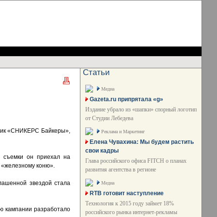
Статьи
Медиа
Gazeta.ru припрятала «g»
Издание убрало из «шапки» спорный логотип
от Студии Лебедева
олик «СНИКЕРС Байкеры»,
Реклама и Маркетинг
Елена Чувахина: Мы будем растить
свои кадры
а съемки он приехал на
Глава российского офиса FITCH о планах
у «железному коню».
развития агентства в регионе
лашенной звездой стала
Медиа
RTB готовит наступление
Технология к 2015 году займет 18%
ию кампании разработало
российского рынка интернет-рекламы