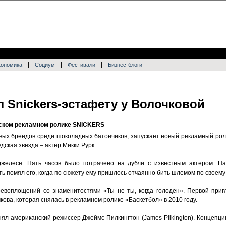
|
|
|
кономика
Социум
Фестивали
Бизнес-блоги
 Snickers-эстафету у Волочковой
йском рекламном ролике SNICKERS
вых брендов среди шоколадных батончиков, запускает новый рекламный р
дская звезда – актер Микки Рурк.
желесе. Пять часов было потрачено на дубли с известным актером. Н
ть помял его, когда по сюжету ему пришлось отчаянно бить шлемом по своем
евоплощений со знаменитостями «Ты не ты, когда голоден». Первой приг
ова, которая снялась в рекламном ролике «Баскетбол» в 2010 году.
нял американский режиссер Джеймс Пилкингтон (James Pilkington). Концепц