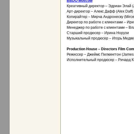
BBDO Moscow
Креативный директор – Эдриан Элай (A
Арт-директор – Алекс Дафф (Alex Daff)
Копирайтер – Мирча Андронеску (Mirce
Директор по работе с клиентами – Ирин
Менеджер по работе с клиентами – В
Старший продюсер – Ирина Норузи
Музыкальный продюсер – Игорь Медв
Production House – Directors Film Co
Режиссер – Джеймс Пилкингтон (James P
Исполнительный продюсер – Ричард Кол