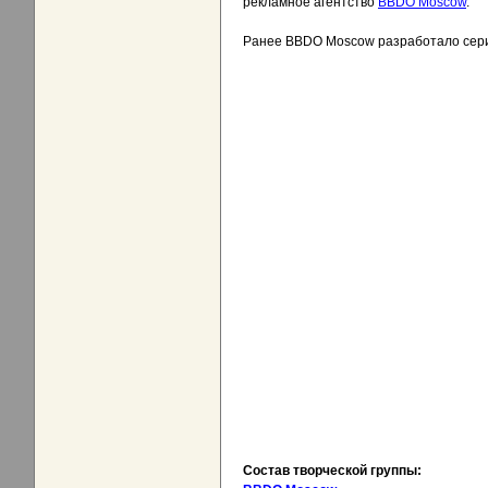
рекламное агентство
BBDO Moscow
.
Ранее BBDO Moscow разработало сери
Состав творческой группы: