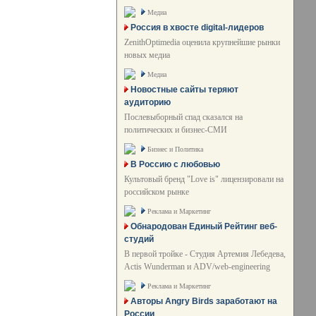
Медиа
Россия в хвосте digital-лидеров
ZenithOptimedia оценила крупнейшие рынки
новых медиа
Медиа
Новостные сайты теряют
аудиторию
Послевыборный спад сказался на
политических и бизнес-СМИ
Бизнес и Политика
В Россию с любовью
Культовый бренд "Love is" лицензировали на
российском рынке
Реклама и Маркетинг
Обнародован Единый Рейтинг веб-
студий
В первой тройке - Студия Артемия Лебедева,
Actis Wunderman и ADV/web-engineering
Реклама и Маркетинг
Авторы Angry Birds заработают на
России