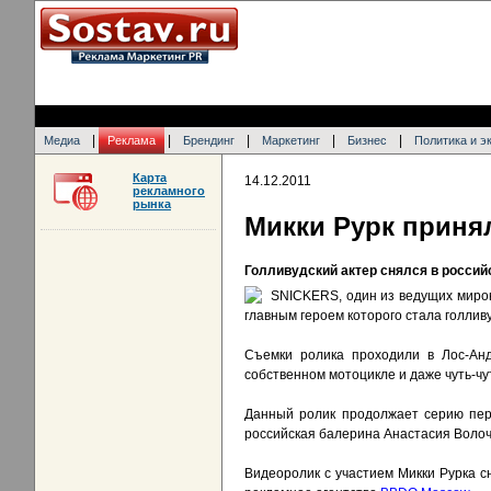
|
|
|
|
|
Медиа
Реклама
Брендинг
Маркетинг
Бизнес
Политика и э
Карта
14.12.2011
рекламного
рынка
Микки Рурк принял
Голливудский актер снялся в росси
SNICKERS, один из ведущих миро
главным героем которого стала голливу
Съемки ролика проходили в Лос-Анд
собственном мотоцикле и даже чуть-чу
Данный ролик продолжает серию пер
российская балерина Анастасия Волочк
Видеоролик с участием Микки Рурка с