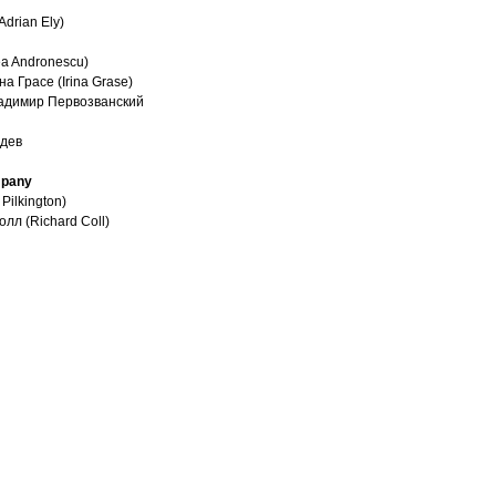
drian Ely)
a Andronescu)
а Грасе (Irina Grase)
ладимир Первозванский
едев
mpany
ilkington)
л (Richard Coll)