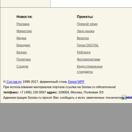
Новости:
Проекты:
Реклама
Прямой эфир
Маркетинг
Лицо рынка
Медиа
Визитка
Брендинг
Герои DIGITAL
Бизнес
Рейтинги
Политика
Фоторепортажи
Социум
Индустриальные
стандарты
©
Состав.ру
1998-2017, фирменный стиль
Depot WPF
При использовании материалов портала ссылка на Sostav.ru обязательна!
тел/факс:
+7 (495) 230 0597
адрес:
109004, Москва, Полковая 3/3
Администрация Sostav.ru просит Вас сообщать о всех замеченных технических неп