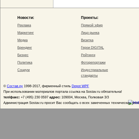
Новости:
Проекты:
Реклама
Прямой эфир
Маркетинг
Лицо рынка
Медиа
Визитка
Брендинг
Герои DIGITAL
Бизнес
Рейтинги
Политика
Фоторепортажи
Социум
Индустриальные
стандарты
©
Состав.ру
1998-2017, фирменный стиль
Depot WPF
При использовании материалов портала ссылка на Sostav.ru обязательна!
тел/факс:
+7 (495) 230 0597
адрес:
109004, Москва, Полковая 3/3
Администрация Sostav.ru просит Вас сообщать о всех замеченных технических неп