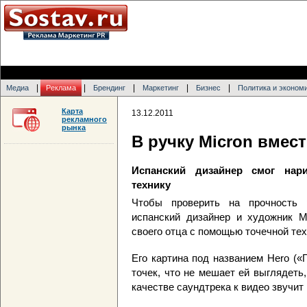
|
|
|
|
|
Медиа
Реклама
Брендинг
Маркетинг
Бизнес
Политика и эконом
Карта
13.12.2011
рекламного
рынка
В ручку Micron вмест
Испанский дизайнер смог нари
технику
Чтобы проверить на прочность р
испанский дизайнер и художник М
своего отца с помощью точечной тех
Его картина под названием Hero («
точек, что не мешает ей выглядеть
качестве саундтрека к видео звучит