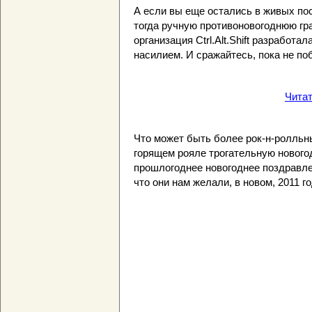
А если вы еще остались в живых по
тогда ручную противоновогоднюю гр
организация Ctrl.Alt.Shift разработ
насилием. И сражайтесь, пока не по
Чита
Что может быть более рок-н-ролльны
горящем рояле трогательную новог
прошлогоднее новогоднее поздравлени
что они нам желали, в новом, 2011 г