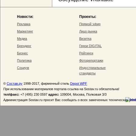
Новости:
Проекты:
Реклама
Прямой эфир
Маркетинг
Лицо рынка
Медиа
Визитка
Брендинг
Герои DIGITAL
Бизнес
Рейтинги
Политика
Фоторепортажи
Социум
Индустриальные
стандарты
©
Состав.ру
1998-2017, фирменный стиль
Depot WPF
При использовании материалов портала ссылка на Sostav.ru обязательна!
тел/факс:
+7 (495) 230 0597
адрес:
109004, Москва, Полковая 3/3
Администрация Sostav.ru просит Вас сообщать о всех замеченных технических неп