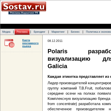
|
|
|
|
|
Медиа
Реклама
Брендинг
Маркетинг
Бизнес
Политика и эконом
Карта
08.12.2011
рекламного
рынка
Polaris разраб
визуализацию дл
Galicia
Каждая этикетка представляет из
Лидер производителей концентриро
группу компаний T.B.Fruit, побал
середине осени на полках появила
Комплексную визуализацию бренда 
from concentrate) разработала ком
обеспеченное производителем н