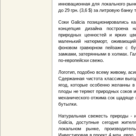
инновационная для локального рынк
до 29 грн. (3,6 $) за литровую банк
Соки Galicia позиционировались к
концепция дизайна построена н
природных ценностей и ярких цве
маленький натюрморт, оживающи
фоновом гравюрном пейзаже с бу
замками, затерянными в холмах. Гал
по-европейски свежо.
Логотип, подобно всему живому, ас
Сдержанная чистота классики выго
ягод, которые особенно желанны в
плоды не теряют природных соков и
механического отжима сок щадяще 
бутылки.
Натуральная свежесть природы - и
Galicia, доступные сегодня жите
локальном рынке, производител
Инвестировав в проект 4 млн. евро, 