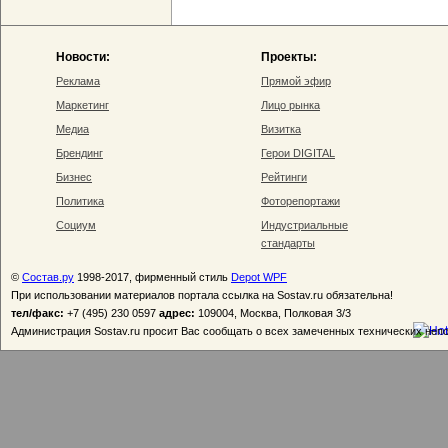
Новости:
Проекты:
Реклама
Прямой эфир
Маркетинг
Лицо рынка
Медиа
Визитка
Брендинг
Герои DIGITAL
Бизнес
Рейтинги
Политика
Фоторепортажи
Социум
Индустриальные
стандарты
©
Состав.ру
1998-2017, фирменный стиль
Depot WPF
При использовании материалов портала ссылка на Sostav.ru обязательна!
тел/факс:
+7 (495) 230 0597
адрес:
109004, Москва, Полковая 3/3
Администрация Sostav.ru просит Вас сообщать о всех замеченных технических неп