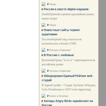
Медиа
Россия в хвосте digital-лидеров
ZenithOptimedia оценила крупнейшие рынки
новых медиа
Медиа
Новостные сайты теряют
аудиторию
Послевыборный спад сказался на
политических и бизнес-СМИ
Реклама и Маркетинг
В Россию с любовью
Культовый бренд "Love is" лицензировали на
российском рынке
Реклама и Маркетинг
Обнародован Единый Рейтинг веб-
студий
В первой тройке - Студия Артемия Лебедева,
Actis Wunderman и ADV/web-engineering
Бизнес и Политика
Авторы Angry Birds заработают на
России