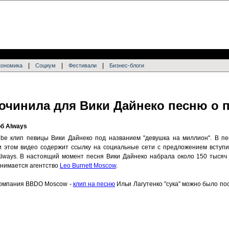
|
|
|
кономика
Социум
Фестивали
Бизнес-блоги
сочинила для Вики Дайнеко песню о 
об Always
ube клип певицы Вики Дайнеко под названием "девушка на миллион". В п
и этом видео содержит ссылку на социальные сети с предложением вступи
Always. В настоящий момент песня Вики Дайнеко набрала около 150 тысяч
нимается агентство
Leo Burnett Moscow
.
компания BBDO Moscow -
клип на песню
Ильи Лагутенко "сука" можно было по