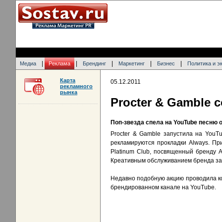
|
|
|
|
|
Медиа
Реклама
Брендинг
Маркетинг
Бизнес
Политика и э
Карта
05.12.2011
рекламного
рынка
Procter & Gamble 
Поп-звезда спела на YouTube песню 
Procter & Gamble запустила на YouT
рекламируются прокладки Always. Пр
Platinum Club, посвященный бренду 
Креативным обслуживанием бренда за
Недавно подобную акцию проводила 
брендированном канале на YouTube.