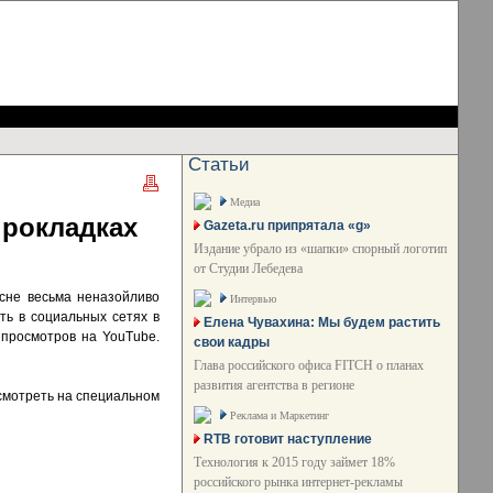
Статьи
Медиа
прокладках
Gazeta.ru припрятала «g»
Издание убрало из «шапки» спорный логотип
от Студии Лебедева
есне весьма неназойливо
Интервью
ть в социальных сетях в
Елена Чувахина: Мы будем растить
 просмотров на YouTube.
свои кадры
Глава российского офиса FITCH о планах
развития агентства в регионе
смотреть на специальном
Реклама и Маркетинг
RTB готовит наступление
Технология к 2015 году займет 18%
российского рынка интернет-рекламы