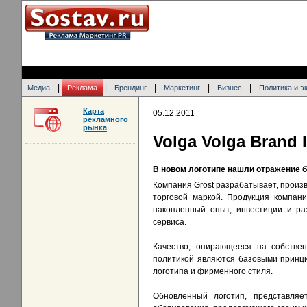
|
|
|
|
|
Медиа
Реклама
Брендинг
Маркетинг
Бизнес
Политика и э
Карта
05.12.2011
рекламного
рынка
Volga Volga Brand
В новом логотипе нашли отражение 
Компания Grost разрабатывает, произ
торговой маркой. Продукция компан
накопленный опыт, инвестиции и ра
сервиса.
Качество, опирающееся на собствен
политикой являются базовыми принци
логотипа и фирменного стиля.
Обновленный логотип, представляет