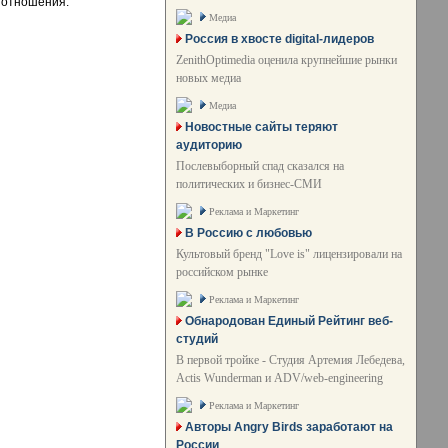
 отношения.
Медиа
Россия в хвосте digital-лидеров
ZenithOptimedia оценила крупнейшие рынки
новых медиа
Медиа
Новостные сайты теряют
аудиторию
Послевыборный спад сказался на
политических и бизнес-СМИ
Реклама и Маркетинг
В Россию с любовью
Культовый бренд "Love is" лицензировали на
российском рынке
Реклама и Маркетинг
Обнародован Единый Рейтинг веб-
студий
В первой тройке - Студия Артемия Лебедева,
Actis Wunderman и ADV/web-engineering
Реклама и Маркетинг
Авторы Angry Birds заработают на
России