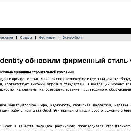
|
|
|
кономика
Социум
Фестивали
Бизнес-блоги
 Identity обновили фирменный стиль 
базовые принципы строительной компании
водит и продает строительное, электротехническое и грузоподъемное обору
ии, соответствует высоким мировым стандартам. В настоящий момент все
зработки направлены на совершенствование производимого оборудовани
ное конструкторское бюро, надежность, сервисная поддержка, наравне
пами работы компании Grost. Эти принципы нашли свое отражение в бриф
 Grost в качестве ведущего российского производителя строительного