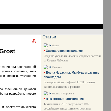
Статьи
Медиа
Grost
Gazeta.ru припрятала «g»
Издание убрало из «шапки» спорный логотип
от Студии Лебедева
дование под одноименной
Интервью
 усилия компании, весь
Елена Чувахина: Мы будем растить
я и техники, улучшение
свои кадры
Глава российского офиса FITCH о планах
развития агентства в регионе
 со взвешенной ценовой
е на разработку нового
Реклама и Маркетинг
RTB готовит наступление
Технология к 2015 году займет 18%
 и электротехнического
российского рынка интернет-рекламы