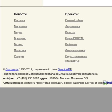
Новости:
Проекты:
Реклама
Прямой эфир
Маркетинг
Лицо рынка
Медиа
Визитка
Брендинг
Герои DIGITAL
Бизнес
Рейтинги
Политика
Фоторепортажи
Социум
Индустриальные
стандарты
©
Состав.ру
1998-2017, фирменный стиль
Depot WPF
При использовании материалов портала ссылка на Sostav.ru обязательна!
тел/факс:
+7 (495) 230 0597
адрес:
109004, Москва, Полковая 3/3
Администрация Sostav.ru просит Вас сообщать о всех замеченных технических неп