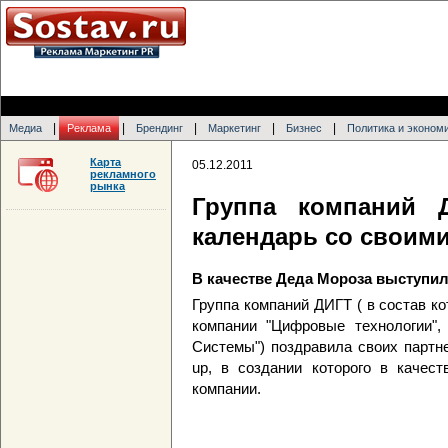
|
|
|
|
|
Медиа
Реклама
Брендинг
Маркетинг
Бизнес
Политика и эконом
Карта
05.12.2011
рекламного
рынка
Группа компаний 
календарь со своим
В качестве Деда Мороза выступи
Группа компаний ДИГТ ( в состав к
компании "Цифровые технологии", 
Системы") поздравила своих партн
up, в создании которого в качес
компании.