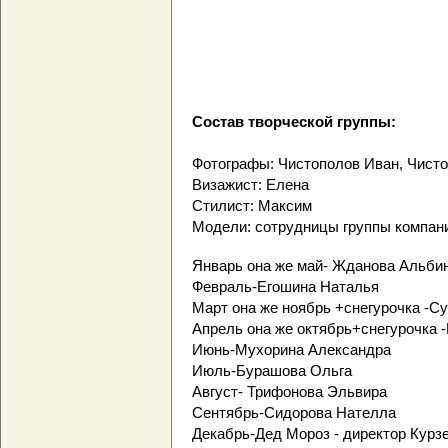
Состав творческой группы:
Фотографы: Чистополов Иван, Чист
Визажист: Елена
Стилист: Максим
Модели: сотрудницы группы компан
Январь она же май- Жданова Альби
Февраль-Егошина Наталья
Март она же ноябрь +снегурочка -С
Апрель она же октябрь+снегурочка 
Июнь-Мухорина Александра
Июль-Бурашова Ольга
Август- Трифонова Эльвира
Сентябрь-Сидорова Нателла
Декабрь-Дед Мороз - директор Курз