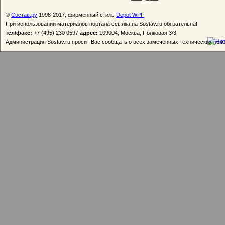
©
Состав.ру
1998-2017, фирменный стиль
Depot WPF
При использовании материалов портала ссылка на Sostav.ru обязательна!
тел/факс:
+7 (495) 230 0597
адрес:
109004, Москва, Полковая 3/3
Администрация Sostav.ru просит Вас сообщать о всех замеченных технических неп