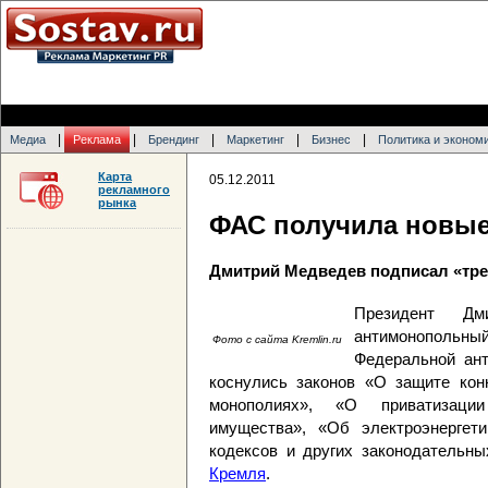
|
|
|
|
|
Медиа
Реклама
Брендинг
Маркетинг
Бизнес
Политика и эконом
Карта
05.12.2011
рекламного
рынка
ФАС получила новы
Дмитрий Медведев подписал «тре
Президент Дм
антимонополь
Фото с сайта Kremlin.ru
Федеральной ан
коснулись законов «О защите кон
монополиях», «О приватизации
имущества», «Об электроэнергети
кодексов и других законодательны
Кремля
.