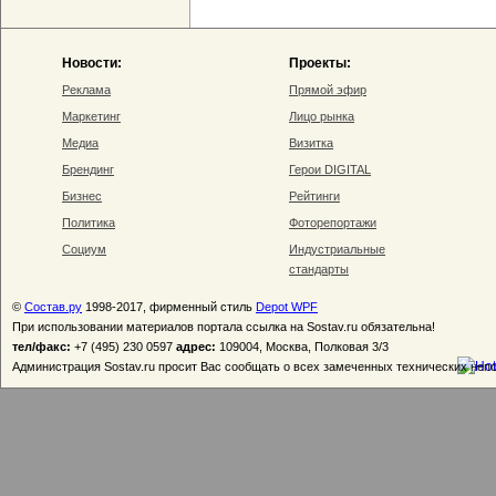
Новости:
Проекты:
Реклама
Прямой эфир
Маркетинг
Лицо рынка
Медиа
Визитка
Брендинг
Герои DIGITAL
Бизнес
Рейтинги
Политика
Фоторепортажи
Социум
Индустриальные
стандарты
©
Состав.ру
1998-2017, фирменный стиль
Depot WPF
При использовании материалов портала ссылка на Sostav.ru обязательна!
тел/факс:
+7 (495) 230 0597
адрес:
109004, Москва, Полковая 3/3
Администрация Sostav.ru просит Вас сообщать о всех замеченных технических неп