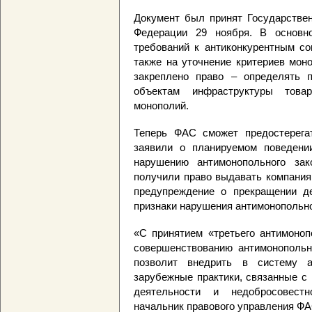
Документ был принят Государстве
Федерации 29 ноября. В основн
требований к антиконкурентным со
также на уточнение критериев мон
закреплено право – определять п
объектам инфраструктуры тов
монополий.
Теперь ФАС сможет предостерега
заявили о планируемом поведени
нарушению антимонопольного зак
получили право выдавать компани
предупреждение о прекращении де
признаки нарушения антимонопольно
«С принятием «третьего антимоноп
совершенствованию антимонопольно
позволит внедрить в систему а
зарубежные практики, связанные с
деятельности и недобросовест
начальник правового управления ФА