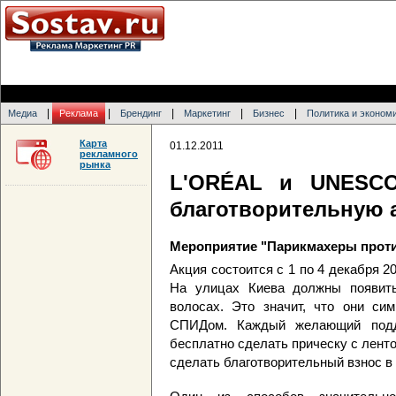
|
|
|
|
|
Медиа
Реклама
Брендинг
Маркетинг
Бизнес
Политика и эконом
Карта
01.12.2011
рекламного
рынка
L'ORÉAL и UNESCO
благотворительную 
Мероприятие "Парикмахеры проти
Акция состоится с 1 по 4 декабря 
На улицах Киева должны появит
волосах. Это значит, что они си
СПИДом. Каждый желающий подд
бесплатно сделать прическу с лент
сделать благотворительный взнос в