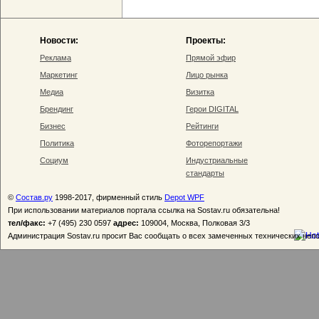
Новости:
Проекты:
Реклама
Прямой эфир
Маркетинг
Лицо рынка
Медиа
Визитка
Брендинг
Герои DIGITAL
Бизнес
Рейтинги
Политика
Фоторепортажи
Социум
Индустриальные
стандарты
©
Состав.ру
1998-2017, фирменный стиль
Depot WPF
При использовании материалов портала ссылка на Sostav.ru обязательна!
тел/факс:
+7 (495) 230 0597
адрес:
109004, Москва, Полковая 3/3
Администрация Sostav.ru просит Вас сообщать о всех замеченных технических неп