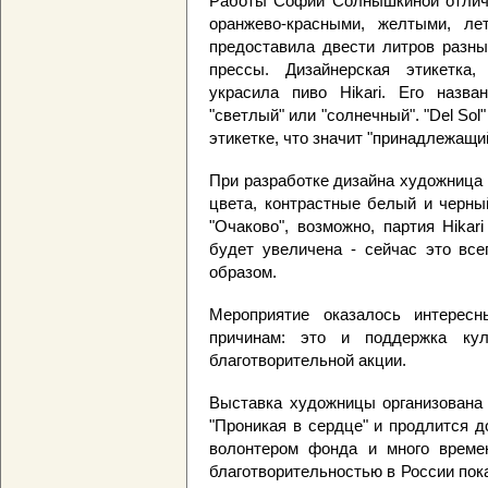
Работы Софии Солнышкиной отлича
оранжево-красными, желтыми, ле
предоставила двести литров разны
прессы. Дизайнерская этикетка
украсила пиво Hikari. Его назва
"светлый" или "солнечный". "Del So
этикетке, что значит "принадлежащи
При разработке дизайна художница
цвета, контрастные белый и черны
"Очаково", возможно, партия Hika
будет увеличена - сейчас это вс
образом.
Мероприятие оказалось интерес
причинам: это и поддержка кул
благотворительной акции.
Выставка художницы организована
"Проникая в сердце" и продлится 
волонтером фонда и много времен
благотворительностью в России пок