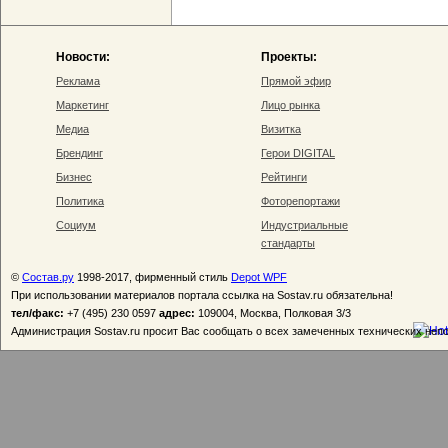
Новости:
Проекты:
Реклама
Прямой эфир
Маркетинг
Лицо рынка
Медиа
Визитка
Брендинг
Герои DIGITAL
Бизнес
Рейтинги
Политика
Фоторепортажи
Социум
Индустриальные
стандарты
©
Состав.ру
1998-2017, фирменный стиль
Depot WPF
При использовании материалов портала ссылка на Sostav.ru обязательна!
тел/факс:
+7 (495) 230 0597
адрес:
109004, Москва, Полковая 3/3
Администрация Sostav.ru просит Вас сообщать о всех замеченных технических неп