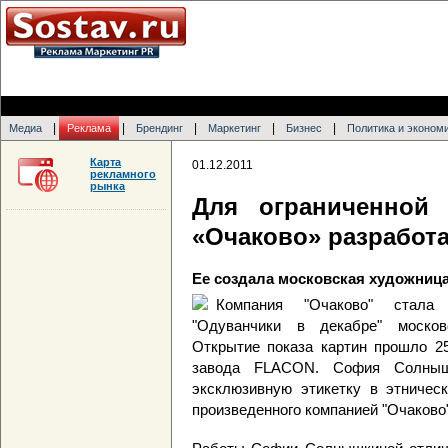
|
|
|
|
|
Медиа
Реклама
Брендинг
Маркетинг
Бизнес
Политика и эконом
Карта
01.12.2011
рекламного
рынка
Для ограниченной
«Очаково» разработа
Ее создала московская художни
Компания "Очаково" стала 
"Одуванчики в декабре" моско
Открытие показа картин прошло 25
завода FLACON. София Солныш
эксклюзивную этикетку в этническ
произведенного компанией "Очаково"