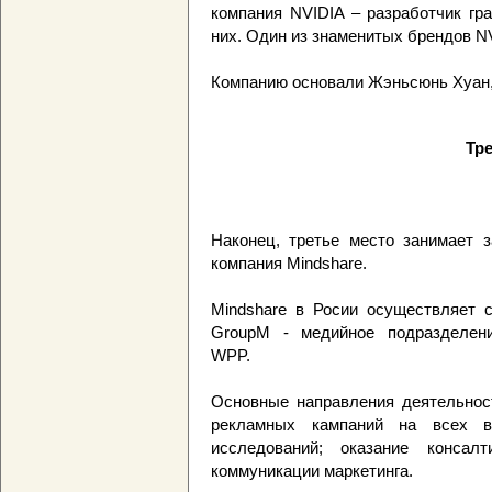
компания NVIDIA – разработчик гр
них. Один из знаменитых брендов NV
Компанию основали Жэньсюнь Хуан,
Тре
Наконец, третье место занимает 
компания Mindshare.
Mindshare в Росии осуществляет с
GroupM - медийное подразделени
WPP.
Основные направления деятельност
рекламных кампаний на всех в
исследований; оказание консал
коммуникации маркетинга.