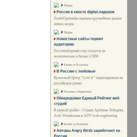
Медиа
Россия в хвосте digital-лидеров
ZenithOptimedia оценила крупнейшие рынки
новых медиа
Медиа
Новостные сайты теряют
аудиторию
Послевыборный спад сказался на
политических и бизнес-СМИ
Бизнес и Политика
В Россию с любовью
Культовый бренд "Love is" лицензировали на
российском рынке
Реклама и Маркетинг
Обнародован Единый Рейтинг веб-
студий
В первой тройке - Студия Артемия Лебедева,
Actis Wunderman и ADV/web-engineering
Бизнес и Политика
Авторы Angry Birds заработают на
России