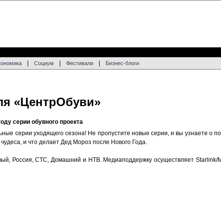
|
|
|
кономика
Социум
Фестивали
Бизнес-блоги
ля «ЦентрОбуви»
оду серии обувного проекта
ные серии уходящего сезона! Не пропустите новые серии, и вы узнаете о пол
удеса, и что делает Дед Мороз после Нового Года.
ый, Россия, СТС, Домашний и НТВ. Медиаподдержку осуществляет Starlink/M