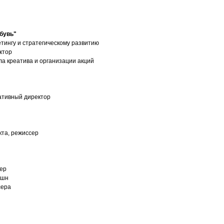
бувь"
етингу и стратегическому развитию
ктор
ла креатива и организации акций
ативный директор
кта, режиссер
сер
кшн
сера