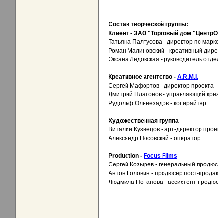
Состав творческой группы:
Клиент - ЗАО "Торговый дом "ЦентрО
Татьяна Палтусова - директор по марк
Роман Малиновский - креативный дире
Оксана Ледовская - руководитель отде
Креативное агентство -
A.R.M.I.
Сергей Мафортов - директор проекта
Дмитрий Платонов - управляющий кре
Рудольф Оленезадов - копирайтер
Художественная группа
Виталий Кузнецов - арт-директор прое
Александр Носовский - оператор
Production -
Focus Films
Сергей Козырев - генеральный продю
Антон Головин - продюсер пост-прода
Людмила Потапова - ассистент продю