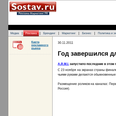
|
|
|
|
|
Медиа
Реклама
Брендинг
Маркетинг
Бизнес
Политика и э
Карта
30.11.2011
рекламного
рынка
Год завершился д
A.R.M.I.
запустило последние в этом г
С 23 ноября на экранах страны финаль
чьими руками делаются обыкновенные ч
Размещение роликов на каналах: Перв
Россия).