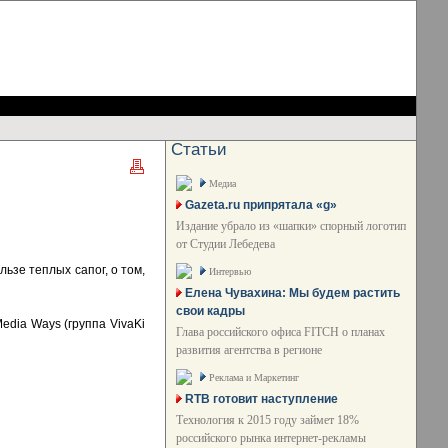
Статьи
Медиа
Gazeta.ru припрятала «g»
Издание убрало из «шапки» спорный логотип
от Студии Лебедева
ьзе теплых сапог, о том,
Интервью
Елена Чувахина: Мы будем растить
свои кадры
edia Ways (группа VivaKi
Глава российского офиса FITCH о планах
развития агентства в регионе
Реклама и Маркетинг
RTB готовит наступление
Технология к 2015 году займет 18%
российского рынка интернет-рекламы