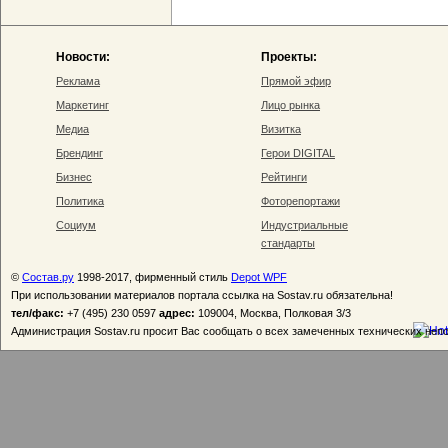
Новости:
Проекты:
Реклама
Прямой эфир
Маркетинг
Лицо рынка
Медиа
Визитка
Брендинг
Герои DIGITAL
Бизнес
Рейтинги
Политика
Фоторепортажи
Социум
Индустриальные
стандарты
©
Состав.ру
1998-2017, фирменный стиль
Depot WPF
При использовании материалов портала ссылка на Sostav.ru обязательна!
тел/факс:
+7 (495) 230 0597
адрес:
109004, Москва, Полковая 3/3
Администрация Sostav.ru просит Вас сообщать о всех замеченных технических неп