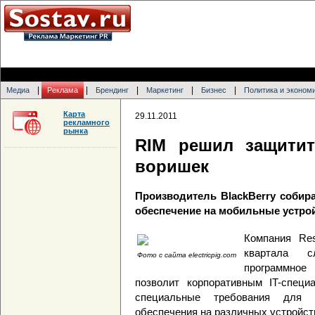
|
|
|
|
|
Медиа
Реклама
Брендинг
Маркетинг
Бизнес
Политика и эконом
Карта
29.11.2011
рекламного
рынка
RIM решил защитит
воришек
Производитель BlackBerry собир
обеспечение на мобильные устрой
Компания Res
квартала с
Фото с сайта electricpig.com
программное
позволит корпоративным IT-специ
специальные требования для 
обеспечения на различных устройства