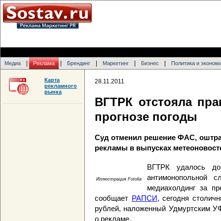
|
|
|
|
|
Медиа
Реклама
Брендинг
Маркетинг
Бизнес
Политика и эконом
Карта
28.11.2011
рекламного
рынка
ВГТРК отстояла пра
прогнозе погоды
Суд отменил решение ФАС, оштр
рекламы в выпусках метеоновост
ВГТРК удалось до
антимонопольной с
Иллюстрация Fotolia
медиахолдинг за пр
сообщает
РАПСИ
, сегодня столич
рублей, наложенный Удмуртским УФ
о рекламе.