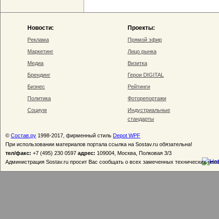
Новости:
Проекты:
Реклама
Прямой эфир
Маркетинг
Лицо рынка
Медиа
Визитка
Брендинг
Герои DIGITAL
Бизнес
Рейтинги
Политика
Фоторепортажи
Социум
Индустриальные
стандарты
©
Состав.ру
1998-2017, фирменный стиль
Depot WPF
При использовании материалов портала ссылка на Sostav.ru обязательна!
тел/факс:
+7 (495) 230 0597
адрес:
109004, Москва, Полковая 3/3
Администрация Sostav.ru просит Вас сообщать о всех замеченных технических неп