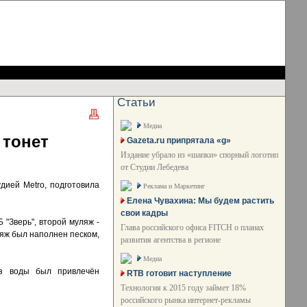
Статьи
Медиа
 тонет
Gazeta.ru припрятала «g»
Издание убрало из «шапки» спорный логотип
от Студии Лебедева
дией Metro, подготовила
Реклама и Маркетинг
Елена Чувахина: Мы будем растить
свои кадры
"Зверь", второй муляж -
Глава российского офиса FITCH о планах
ляж был наполнен песком,
развития агентства в регионе
Медиа
из воды был привлечён
RTB готовит наступление
Технология к 2015 году займет 18%
российского рынка интернет-рекламы