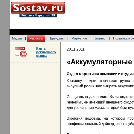
|
|
|
|
|
Медиа
Реклама
Брендинг
Маркетинг
Бизнес
Политика и э
Карта
28.11.2011
рекламного
рынка
«Аккумуляторные 
Отдел маркетинга компании и студи
К сезону продаж творческая группа о
вирусный ролик "Как выбрать аккумуля
Специально для ролика были подготов
"нонейм", не имеющий внешнего сходс
для увеличения массы, второй был пус
Экология водоема, на котором пр
профессиональный дайвер, член клуба