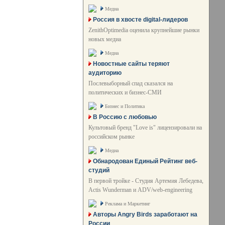
Медиа
Россия в хвосте digital-лидеров
ZenithOptimedia оценила крупнейшие рынки
новых медиа
Медиа
Новостные сайты теряют
аудиторию
Послевыборный спад сказался на
политических и бизнес-СМИ
Бизнес и Политика
В Россию с любовью
Культовый бренд "Love is" лицензировали на
российском рынке
Медиа
Обнародован Единый Рейтинг веб-
студий
В первой тройке - Студия Артемия Лебедева,
Actis Wunderman и ADV/web-engineering
Реклама и Маркетинг
Авторы Angry Birds заработают на
России