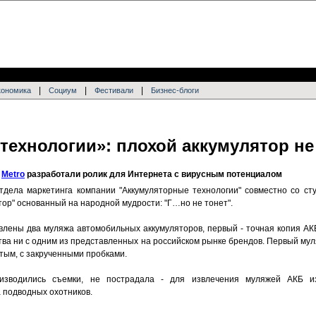
|
|
|
кономика
Социум
Фестивали
Бизнес-блоги
технологии»: плохой аккумулятор не
я
Metro
разработали ролик для Интернета с вирусным потенциалом
тдела маркетинга компании "Аккумуляторные технологии" совместно со сту
тор" основанный на народной мудрости: "Г…но не тонет".
лены два муляжа автомобильных аккумуляторов, первый - точная копия АКБ 
тва ни с одним из представленных на российском рынке брендов. Первый му
тым, с закрученными пробками.
оизводились съемки, не пострадала - для извлечения муляжей АКБ 
 подводных охотников.