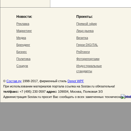
Новости:
Проекты:
Реклама
Прямой эфир
Маркетинг
Лицо рынка
Медиа
Визитка
Брендинг
Герои DIGITAL
Бизнес
Рейтинги
Политика
Фоторепортажи
Социум
Индустриальные
стандарты
©
Состав.ру
1998-2017, фирменный стиль
Depot WPF
При использовании материалов портала ссылка на Sostav.ru обязательна!
тел/факс:
+7 (495) 230 0597
адрес:
109004, Москва, Полковая 3/3
Администрация Sostav.ru просит Вас сообщать о всех замеченных технических неп