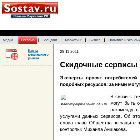
|
|
|
|
|
Медиа
Реклама
Брендинг
Маркетинг
Бизнес
Политика и эконом
Карта
28.11.2011
рекламного
рынка
Скидочные сервисы 
Эксперты просят потребителей
подобных ресурсов: за ними мог
В связи с те
могут быть 
Иллюстрация с сайта bilux.ru
рекомендуют
услугами данных сервисов. Об э
слова главы Общества по защите 
контроль» Михаила Аншакова.