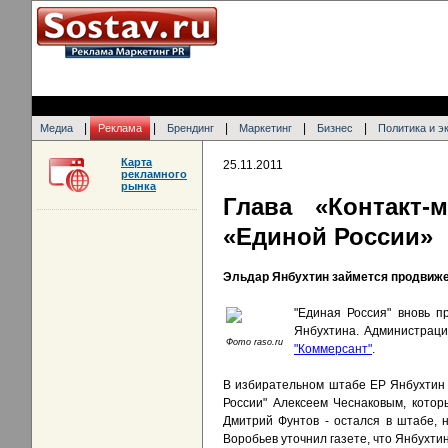
|
|
|
|
|
Медиа
Реклама
Брендинг
Маркетинг
Бизнес
Политика и э
Карта
25.11.2011
рекламного
рынка
Глава «Контакт-
«Единой России»
Эльдар Янбухтин займется продвиже
"Единая Россия" вновь п
Янбухтина. Администраци
Фото raso.ru
"Коммерсант"
.
В избирательном штабе ЕР Янбухтин б
России" Алексеем Чеснаковым, котор
Дмитрий Фунтов - остался в штабе, 
Воробьев уточнил газете, что Янбухти