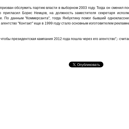
ризван обслужить партию власти в выборном 2003 году. Тогда он сменил по
го пригласил Борис Немцов, на должность заместителя секретаря исполк
. По данным "Коммерсанта", тогда Янбухтину помог бывший одноклассник
 агентство "Контакт" еще в 1999 году стало основным изготовителем реклам
, чтобы президентская кампания 2012 года пошла через его агентство",- счит