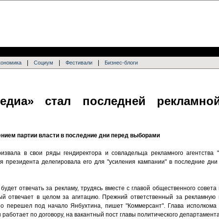
|
|
|
кономика
Социум
Фестивали
Бизнес-блоги
медиа» стал последней рекламно
нием партии власти в последние дни перед выборами
ризвала в свои ряды гендиректора и совладельца рекламного агентства 
я президента делегировала его для "усиления кампании" в последние дн
удет отвечать за рекламу, трудясь вместе с главой общественного совета
ый отвечает в целом за агитацию. Прежний ответственный за рекламную 
но перешел под начало Янбухтина, пишет "Коммерсант". Глава исполкома
н работает по договору, на вакантный пост главы политического департамента