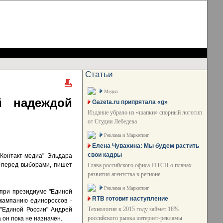
Статьи
Медиа
й надеждой
Gazeta.ru припрятала «g»
Издание убрало из «шапки» спорный логотип
от Студии Лебедева
Реклама и Маркетинг
Елена Чувахина: Мы будем растить
свои кадры
"Контакт-медиа" Эльдара
и перед выборами, пишет
Глава российского офиса FITCH о планах
развития агентства в регионе
Реклама и Маркетинг
 при президиуме "Единой
RTB готовит наступление
кампанию единороссов -
Технология к 2015 году займет 18%
 "Единой России" Андрей
российского рынка интернет-рекламы
 он пока не назначен.