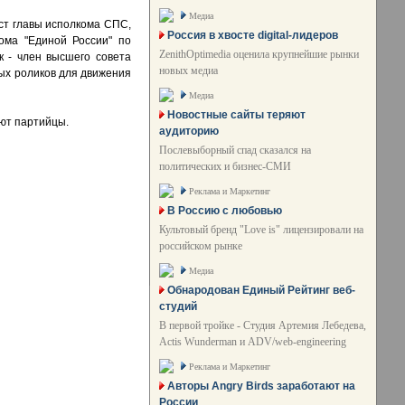
Медиа
ст главы исполкома СПС,
Россия в хвосте digital-лидеров
ома "Единой России" по
ZenithOptimedia оценила крупнейшие рынки
 - член высшего совета
новых медиа
ных роликов для движения
Медиа
Новостные сайты теряют
ают партийцы.
аудиторию
Послевыборный спад сказался на
политических и бизнес-СМИ
Реклама и Маркетинг
В Россию с любовью
Культовый бренд "Love is" лицензировали на
российском рынке
Медиа
Обнародован Единый Рейтинг веб-
студий
В первой тройке - Студия Артемия Лебедева,
Actis Wunderman и ADV/web-engineering
Реклама и Маркетинг
Авторы Angry Birds заработают на
России