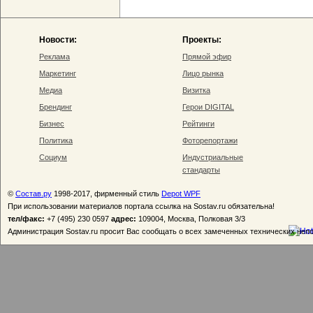
Новости:
Проекты:
Реклама
Прямой эфир
Маркетинг
Лицо рынка
Медиа
Визитка
Брендинг
Герои DIGITAL
Бизнес
Рейтинги
Политика
Фоторепортажи
Социум
Индустриальные
стандарты
©
Состав.ру
1998-2017, фирменный стиль
Depot WPF
При использовании материалов портала ссылка на Sostav.ru обязательна!
тел/факс:
+7 (495) 230 0597
адрес:
109004, Москва, Полковая 3/3
Администрация Sostav.ru просит Вас сообщать о всех замеченных технических неп