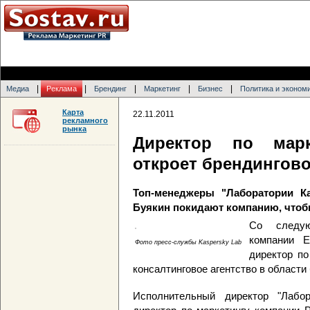
|
|
|
|
|
Медиа
Реклама
Брендинг
Маркетинг
Бизнес
Политика и эконом
Карта
22.11.2011
рекламного
рынка
Директор по марк
откроет брендингово
Топ-менеджеры "Лаборатории К
Буякин покидают компанию, чтоб
Со следую
компании Е
Фото пресс-службы Kaspersky Lab
директор по
консалтинговое агентство в области
Исполнительный директор "Лабор