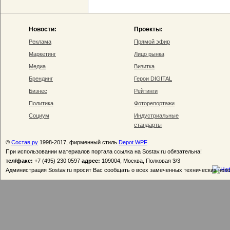
Новости:
Проекты:
Реклама
Прямой эфир
Маркетинг
Лицо рынка
Медиа
Визитка
Брендинг
Герои DIGITAL
Бизнес
Рейтинги
Политика
Фоторепортажи
Социум
Индустриальные
стандарты
©
Состав.ру
1998-2017, фирменный стиль
Depot WPF
При использовании материалов портала ссылка на Sostav.ru обязательна!
тел/факс:
+7 (495) 230 0597
адрес:
109004, Москва, Полковая 3/3
Администрация Sostav.ru просит Вас сообщать о всех замеченных технических неп