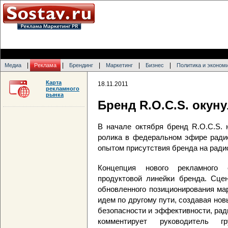
|
|
|
|
|
Медиа
Реклама
Брендинг
Маркетинг
Бизнес
Политика и эконом
Карта
18.11.2011
рекламного
рынка
Бренд R.O.C.S. окун
В начале октября бренд R.O.C.S. 
ролика в федеральном эфире радио
опытом присутствия бренда на ради
Концепция нового рекламного 
продуктовой линейки бренда. Сце
обновленного позиционирования мар
идем по другому пути, создавая но
безопасности и эффективности, рад
комментирует руководитель г