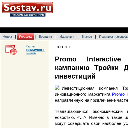
|
|
|
|
|
Медиа
Реклама
Брендинг
Маркетинг
Бизнес
Политика и эконом
Карта
18.11.2011
рекламного
рынка
Promo Interactiv
кампанию Тройки Д
инвестиций
Инвестиционная компания Тр
инновационного маркетинга
Promo I
направленную на привлечение частн
"Надвигающийся экономический 
новостью. <…> Именно в такие и
могут совершать свои наиболее ус