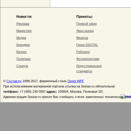
Новости:
Проекты:
Реклама
Прямой эфир
Маркетинг
Лицо рынка
Медиа
Визитка
Брендинг
Герои DIGITAL
Бизнес
Рейтинги
Политика
Фоторепортажи
Социум
Индустриальные
стандарты
©
Состав.ру
1998-2017, фирменный стиль
Depot WPF
При использовании материалов портала ссылка на Sostav.ru обязательна!
тел/факс:
+7 (495) 230 0597
адрес:
109004, Москва, Полковая 3/3
Администрация Sostav.ru просит Вас сообщать о всех замеченных технических неп