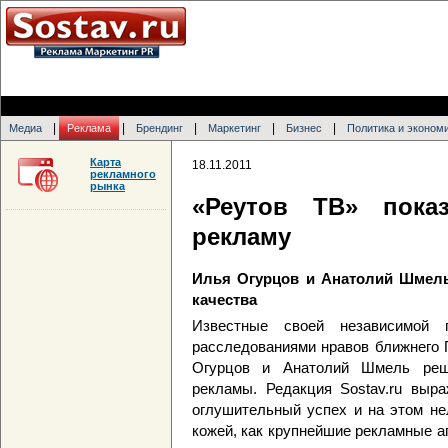
|
|
|
|
|
Медиа
Реклама
Брендинг
Маркетинг
Бизнес
Политика и эконом
Карта
18.11.2011
рекламного
рынка
«Реутов ТВ» пока
рекламу
Илья Огурцов и Анатолий Шмель
качества
Известные своей независимой
расследованиями нравов ближнего
Огурцов и Анатолий Шмель реш
рекламы. Редакция Sostav.ru выра
оглушительный успех и на этом не
кожей, как крупнейшие рекламные а