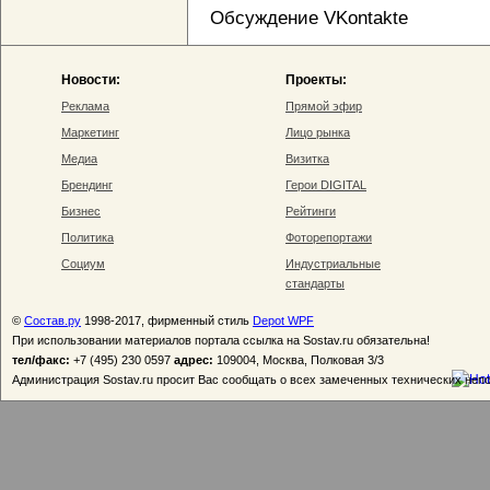
Обсуждение VKontakte
Новости:
Проекты:
Реклама
Прямой эфир
Маркетинг
Лицо рынка
Медиа
Визитка
Брендинг
Герои DIGITAL
Бизнес
Рейтинги
Политика
Фоторепортажи
Социум
Индустриальные
стандарты
©
Состав.ру
1998-2017, фирменный стиль
Depot WPF
При использовании материалов портала ссылка на Sostav.ru обязательна!
тел/факс:
+7 (495) 230 0597
адрес:
109004, Москва, Полковая 3/3
Администрация Sostav.ru просит Вас сообщать о всех замеченных технических неп