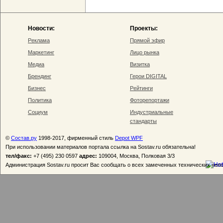
Новости:
Проекты:
Реклама
Прямой эфир
Маркетинг
Лицо рынка
Медиа
Визитка
Брендинг
Герои DIGITAL
Бизнес
Рейтинги
Политика
Фоторепортажи
Социум
Индустриальные
стандарты
©
Состав.ру
1998-2017, фирменный стиль
Depot WPF
При использовании материалов портала ссылка на Sostav.ru обязательна!
тел/факс:
+7 (495) 230 0597
адрес:
109004, Москва, Полковая 3/3
Администрация Sostav.ru просит Вас сообщать о всех замеченных технических неп