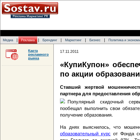
|
|
|
|
|
Медиа
Реклама
Брендинг
Маркетинг
Бизнес
Политика и эконом
Карта
17.11.2011
рекламного
рынка
«КупиКупон» обеспе
по акции образовани
Ставший жертвой мошенничест
партнера для предоставления об
Популярный скидочный серв
пообещал выполнить свои обязате
получение образования.
На днях выяснилось, что моше
образовательный курс
от Фонда со