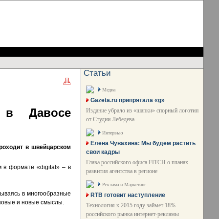
Статьи
Медиа
Gazeta.ru припрятала «g»
 в Давосе
Издание убрало из «шапки» спорный логотип
от Студии Лебедева
Интервью
Елена Чувахина: Мы будем растить
проходит в швейцарском
свои кадры
Глава российского офиса FITCH о планах
 в формате «digital» – в
развития агентства в регионе
Реклама и Маркетинг
дываясь в многообразные
RTB готовит наступление
новые и новые смыслы.
Технология к 2015 году займет 18%
российского рынка интернет-рекламы