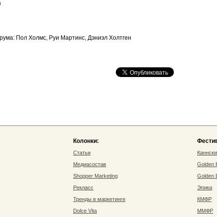
а
ума: Пол Холмс, Руи Мартинс, Дэниэл Холтген
Колонки:
Фести
Статьи
Каннск
Медиасостав
Golden
Shopper Marketing
Golden
Рекласс
Эпика
Тренды в маркетинге
КМФР
Dolce Vita
ММФР