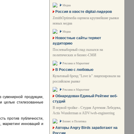
Медиа
Россия в хвосте digital-лидеров
ZenithOptimedia оценила крупнейшие рынки
новых медиа
Медиа
Новостные сайты теряют
аудиторию
Послевыборный спад сказался на
политических и бизнес-СМИ
Реклама и Маркетинг
В Россию с любовью
Культовый бренд "Love is" лицензировали на
российском рынке
Реклама и Маркетинг
Обнародован Единый Рейтинг веб-
в сувенирной продукции,
студий
ли целые стилизованные
В первой тройке - Студия Артемия Лебедева,
Actis Wunderman и ADV/web-engineering
сть против публичности,
Бизнес и Политика
, маркетинг инноваций и
Авторы Angry Birds заработают на
России