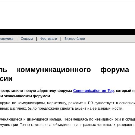
|
|
|
кономика
Социум
Фестивали
Бизнес-блоги
ль коммуникационного форума
ссии
представило новую айдентику форума
Communication on Top
, который 
ым экономическим форумом.
форума по коммуникациям, маркетингу, рекламе и PR существует в основном
онных дисплеях, было предложено сделать акцент на ее динамичности.
зменяющиеся и движущиеся кольца. Перемещаясь по невидимой оси и скла
уникации. Точно также слова, объединенные в разных контекстах, рождают 