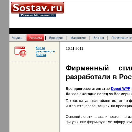
|
|
|
|
|
Медиа
Реклама
Брендинг
Маркетинг
Бизнес
Политика и э
Карта
16.11.2011
рекламного
рынка
Фирменный сти
разработали в Ро
Брендинговое агентство
Depot WPF
Давосе ежегодно вслед за Всемирн
Так как визуальная айдентика этого 
интернете, презентациях, на проекци
Основой логотипа стали постоянно и
фигуры, они формируют метафору комм