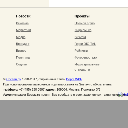
Новости:
Проекты:
Реклама
Прямой эфир
Маркетинг
Лицо рынка
Медиа
Визитка
Брендинг
Герои DIGITAL
Бизнес
Рейтинги
Политика
Фоторепортажи
Социум
Индустриальные
стандарты
©
Состав.ру
1998-2017, фирменный стиль
Depot WPF
При использовании материалов портала ссылка на Sostav.ru обязательна!
тел/факс:
+7 (495) 230 0597
адрес:
109004, Москва, Полковая 3/3
Администрация Sostav.ru просит Вас сообщать о всех замеченных технических неп