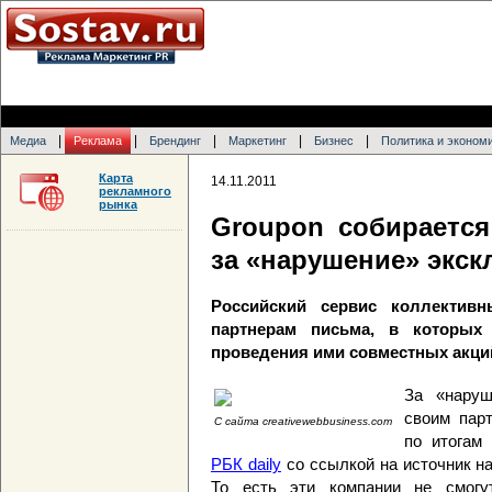
|
|
|
|
|
Медиа
Реклама
Брендинг
Маркетинг
Бизнес
Политика и эконом
Карта
14.11.2011
рекламного
рынка
Groupon собираетс
за «нарушение» экс
Российский сервис коллектив
партнерам письма, в которых
проведения ими совместных акци
За «наруш
своим пар
С сайта creativewebbusiness.com
по итогам
РБК daily
со ссылкой на источник на
То есть эти компании не смогу