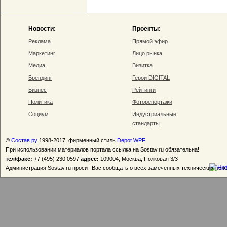
Новости:
Проекты:
Реклама
Прямой эфир
Маркетинг
Лицо рынка
Медиа
Визитка
Брендинг
Герои DIGITAL
Бизнес
Рейтинги
Политика
Фоторепортажи
Социум
Индустриальные
стандарты
©
Состав.ру
1998-2017, фирменный стиль
Depot WPF
При использовании материалов портала ссылка на Sostav.ru обязательна!
тел/факс:
+7 (495) 230 0597
адрес:
109004, Москва, Полковая 3/3
Администрация Sostav.ru просит Вас сообщать о всех замеченных технических неп