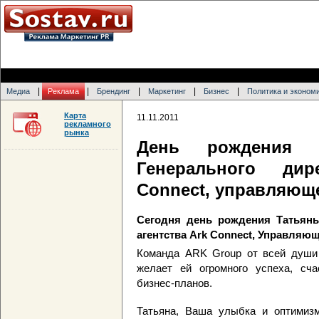
|
|
|
|
|
Медиа
Реклама
Брендинг
Маркетинг
Бизнес
Политика и эконом
Карта
11.11.2011
рекламного
рынка
День рождения Т
Генерального дир
Connect, управляюще
Сегодня день рождения Татьяны
агентства Ark Connect, Управляю
Команда ARK Group от всей души 
желает ей огромного успеха, сч
бизнес-планов.
Татьяна, Ваша улыбка и оптимиз