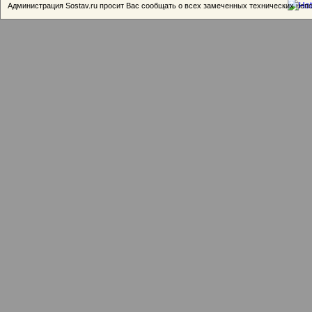
Администрация Sostav.ru просит Вас сообщать о всех замеченных технических неп