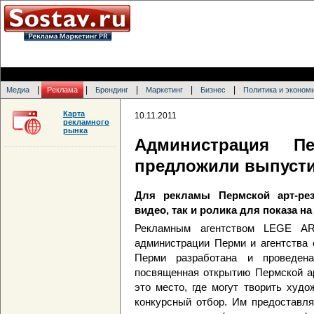
|
|
|
|
|
Медиа
Реклама
Брендинг
Маркетинг
Бизнес
Политика и эконом
Карта
10.11.2011
рекламного
рынка
Администрация 
предложили выпусти
Для рекламы Пермской арт-ре
видео, так и ролика для показа на
Рекламным агентством LEGE AR
администрации Перми и агентства 
Перми разработана и проведена
посвященная открытию Пермской ар
это место, где могут творить худ
конкурсный отбор. Им предоставля