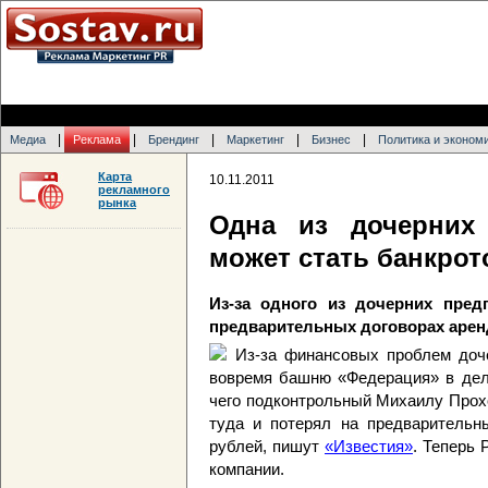
|
|
|
|
|
Медиа
Реклама
Брендинг
Маркетинг
Бизнес
Политика и эконом
Карта
10.11.2011
рекламного
рынка
Одна из дочерних
может стать банкро
Из-за одного из дочерних пред
предварительных договорах арен
Из-за финансовых проблем доч
вовремя башню «Федерация» в дело
чего подконтрольный Михаилу Прох
туда и потерял на предварительн
рублей, пишут
«Известия»
. Теперь 
компании.