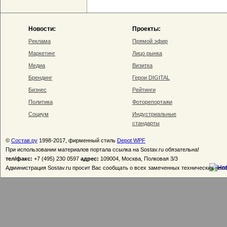
Новости:
Проекты:
Реклама
Прямой эфир
Маркетинг
Лицо рынка
Медиа
Визитка
Брендинг
Герои DIGITAL
Бизнес
Рейтинги
Политика
Фоторепортажи
Социум
Индустриальные
стандарты
©
Состав.ру
1998-2017, фирменный стиль
Depot WPF
При использовании материалов портала ссылка на Sostav.ru обязательна!
тел/факс:
+7 (495) 230 0597
адрес:
109004, Москва, Полковая 3/3
Администрация Sostav.ru просит Вас сообщать о всех замеченных технических неп