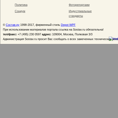
Политика
Фоторепортажи
Социум
Индустриальные
стандарты
©
Состав.ру
1998-2017, фирменный стиль
Depot WPF
При использовании материалов портала ссылка на Sostav.ru обязательна!
тел/факс:
+7 (495) 230 0597
адрес:
109004, Москва, Полковая 3/3
Администрация Sostav.ru просит Вас сообщать о всех замеченных технических неп