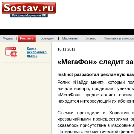
|
|
|
|
|
Медиа
Реклама
Брендинг
Маркетинг
Бизнес
Политика и эконом
Карта
10.11.2011
рекламного
рынка
«МегаФон» следит за
Instinct разработал рекламную ка
Ролик «Найди меня», который по
начале ноября, продвигает уникал
«МегаФон» предоставляет своим 
находится интересующий их абонент
Съемки проходили в Хорватии 
чрезвычайными происшествиями ра
сказалось присутствие в массовке 
Патинсона с его мистической фильм