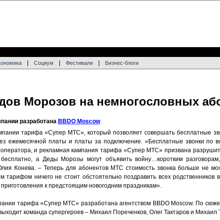
|
|
|
кономика
Социум
Фестивали
Бизнес-блоги
дов Морозов на немногословных аб
мпании разработана
BBDO Moscow
мпании тарифа «Супер МТС», который позволяет совершать бесплатные зв
з ежемесячной платы и платы за подключение. «Бесплатные звонки по вс
 оператора, и рекламная кампания тарифа «Супер МТС» призвана разруши
бесплатно, а Деды Морозы могут объявить войну…коротким разговорам,
ия Конева. – Теперь для абонентов МТС стоимость звонка больше не мож
ым тарифом ничего не стоит обстоятельно поздравить всех родственников в
и приготовления к предстоящим новогодним праздникам».
пании тарифа «Супер МТС» разработана агентством BBDO Moscow. По сюжет
выходит команда супергероев – Михаил Пореченков, Олег Тактаров и Михаил 