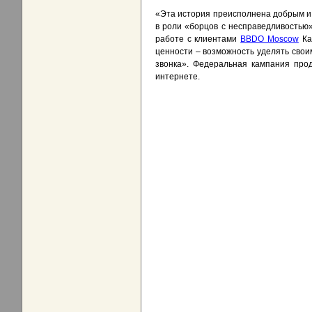
«Эта история преисполнена добрым и
в роли «борцов с несправедливостью
работе с клиентами
BBDO Moscow
Ка
ценности – возможность уделять своим
звонка». Федеральная кампания про
интернете.