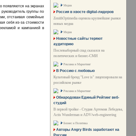
Медиа
о появляются на экранах
 руководитель группы по
Россия в хвосте digital-лидеров
ами, отстаивая семейные
ZenithOptimedia оценила крупнейшие рынки
вая себя из-за стоимости
новых медиа
рекламой и кампанией в
Медиа
Новостные сайты теряют
аудиторию
Послевыборный спад сказался на
политических и бизнес-СМИ
Реклама и Маркетинг
В Россию с любовью
Культовый бренд "Love is" лицензировали на
российском рынке
Реклама и Маркетинг
Обнародован Единый Рейтинг веб-
студий
В первой тройке - Студия Артемия Лебедева,
Actis Wunderman и ADV/web-engineering
Бизнес и Политика
Авторы Angry Birds заработают на
России