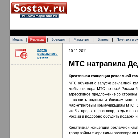
|
|
|
|
|
Медиа
Реклама
Брендинг
Маркетинг
Бизнес
Политика и э
Карта
10.11.2011
рекламного
рынка
МТС натравила Де
Креативная концепция рекламной ка
МТС объявил о запуске рекламной ка
любые номера МТС по всей России бе
агрессивное предложение со стороны
– звонить родным и близким можно 
маркетинговым коммуникациям МТС Юл
чтобы прервать разговор, ведь с нов
России и подробно обсудить подарки 
Креативная концепция рекламной кам
тропу войны с короткими разговорами 