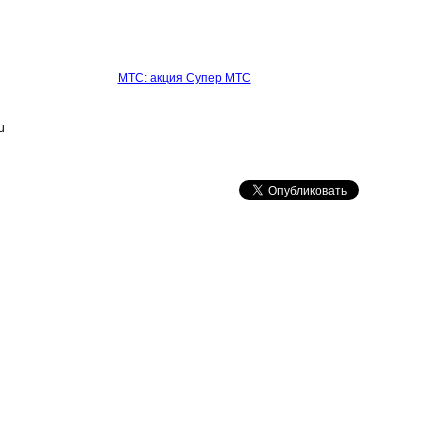
МТС: акция Супер МТС
u