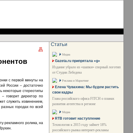
Статьи
Медиа
онентов
Gazeta.ru припрятала «g»
Издание убрало из «шапки» спорный логотип
от Студии Лебедева
онки с первой минуты на
Реклама и Маркетинг
ей России – достаточно
Елена Чувахина: Мы будем растить
ть некоторые стереотипы
свои кадры
 – говорит директор по
Глава российского офиса FITCH о планах
ет служить извинением,
развития агентства в регионе
 разных городах по всей
Медиа
RTB готовит наступление
у рекламного ролика, на
Технология к 2015 году займет 18%
Трухин.
российского рынка интернет-рекламы