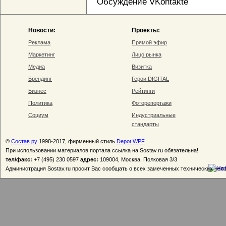
Обсуждение VKontakte
Новости:
Проекты:
Реклама
Прямой эфир
Маркетинг
Лицо рынка
Медиа
Визитка
Брендинг
Герои DIGITAL
Бизнес
Рейтинги
Политика
Фоторепортажи
Социум
Индустриальные
стандарты
©
Состав.ру
1998-2017, фирменный стиль
Depot WPF
При использовании материалов портала ссылка на Sostav.ru обязательна!
тел/факс:
+7 (495) 230 0597
адрес:
109004, Москва, Полковая 3/3
Администрация Sostav.ru просит Вас сообщать о всех замеченных технических неп