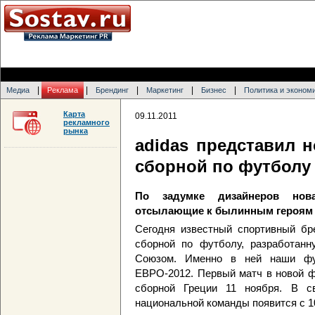
|
|
|
|
|
Медиа
Реклама
Брендинг
Маркетинг
Бизнес
Политика и эконом
Карта
09.11.2011
рекламного
рынка
adidas представил 
сборной по футболу
По задумке дизайнеров нова
отсылающие к былинным героям
Сегодня известный спортивный бр
сборной по футболу, разработан
Союзом. Именно в ней наши фу
ЕВРО-2012. Первый матч в новой ф
сборной Греции 11 ноября. В с
национальной команды появится с 1