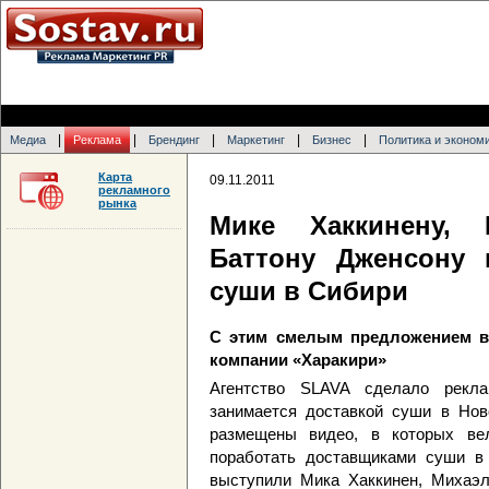
|
|
|
|
|
Медиа
Реклама
Брендинг
Маркетинг
Бизнес
Политика и эконом
Карта
09.11.2011
рекламного
рынка
Мике Хаккинену,
Баттону Дженсону 
суши в Сибири
С этим смелым предложением в
компании «Харакири»
Агентство SLAVA сделало рекла
занимается доставкой суши в Нов
размещены видео, в которых ве
поработать доставщиками суши в 
выступили Мика Хаккинен, Михаэ