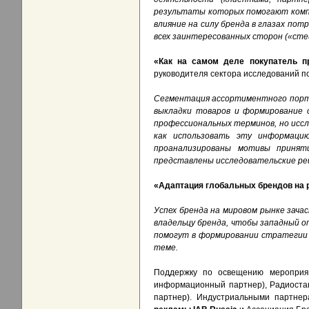
результаты которых помогают компа
влияние на силу бренда в глазах пот
всех заинтересованных сторон («сте
«Как на самом деле покупатель п
руководителя сектора исследований п
Сегментация ассортиментного портф
выкладки товаров и формирование 
профессиональных терминов, но иссл
как использовать эту информаци
проанализированы мотивы принят
представлены исследовательские ре
«Адаптация глобальных брендов на 
Успех бренда на мировом рынке зача
владельцу бренда, чтобы западный о
помогут в формировании стратегии 
теме.
Поддержку по освещению меропри
информационный партнер), Радиостан
партнер). Индустриальными партне