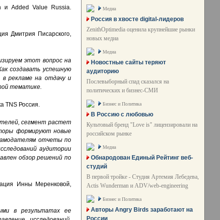
 и Added Value Russia.
Медиа
Россия в хвосте digital-лидеров
ZenithOptimedia оценила крупнейшие рынки
ция Дмитрия Писарского,
новых медиа
Медиа
изируем этот вопрос на
Новостные сайты теряют
Как создавать успешную
аудиторию
 в рекламе на отдачу и
Послевыборный спад сказался на
той тематике.
политических и бизнес-СМИ
Бизнес и Политика
а TNS Россия.
В Россию с любовью
ателей, сегмент растет
Культовый бренд "Love is" лицензировали на
акторы формируют новые
российском рынке
ламодателям отчеты по
Медиа
исследований аудитории
Обнародован Единый Рейтинг веб-
авлен обзор решений по
студий
В первой тройке - Студия Артемия Лебедева,
тация Инны Меренковой,
Actis Wunderman и ADV/web-engineering
Бизнес и Политика
Авторы Angry Birds заработают на
ыми в результатах ее
России
авление исследований,