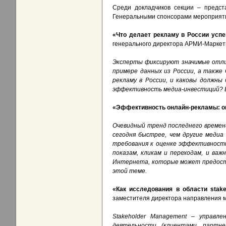
Среди докладчиков секции – предста
Генеральными спонсорами мероприятия 
«Что делает рекламу в России усп
генерального директора АРМИ-Маркети
Эксперты фиксируют значимые отлич
примере данных из России, а также
рекламу в России, и каковы должны
эффективность медиа-инвестиций? В
«Эффективность онлайн-рекламы: о
Очевидный тренд последнего времен
сегодня быстрее, чем другие меди
требования к оценке эффективност
показам, кликам и переходам, и ва
Интернета, которые может предост
этой теме.
«Как исследования в области stak
заместителя директора направления м
Stakeholder
Management
– управлен
деятельности (клиентами, партне