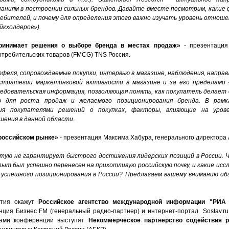
ниям в построении сильных брендов. Давайте вместе посмотрим, какие
ребителей, и почему для определения этого важно изучать уровень отноше
йкхолдеров»).
ринимает решения о выборе бренда в местах продаж»
- презентация
отребительских товаров (FMCG) TNS Россия.
еля, сопровождаемые покупки, интервью в магазине, наблюдения, напра
стратегии маркетинговой активности в магазине и за его пределами 
едовательская информация, позволяющая понять, как покупатель делает с
ю для роста продаж и желаемого позиционирования бренда.
В рамк
ия покупателями решений о покупках, факторы, влияющие на урове
шения в данной области.
российском рынке»
- презентация Максима Хабура, генерального директора 
стую не гарантирует быстрого достижения лидерских позиций в России.
Ч
пыт был успешно перенесен на прихотливую российскую почву, и какие ис
успешного позиционирования в России? Предлагаем вашему вниманию обз
ятия окажут
Российское агентство международной информации "РИА 
ция Бизнес FM (генеральный радио-партнер) и интернет-портал Sostav.ru
рами конференции выступят
Некоммерческое партнерство содействия р