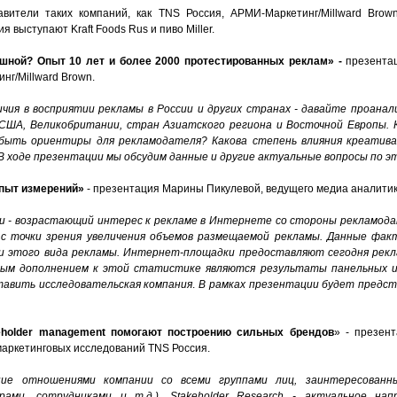
вители таких компаний, как TNS Россия, АРМИ-Маркетинг/Millward Brown
выступают Kraft Foods Rus и пиво Miller.
ешной? Опыт 10 лет и более 2000 протестированных реклам» -
презента
нг/Millward Brown.
ия в восприятии рекламы в России и других странах - давайте проанал
 США, Великобритании, стран Азиатского региона и Восточной Европы. 
 быть ориентиры для рекламодателя? Какова степень влияния креатива
 ходе презентации мы обсудим данные и другие актуальные вопросы по э
пыт измерений»
- презентация Марины Пикулевой, ведущего медиа аналитик
и - возрастающий интерес к рекламе в Интернете со стороны рекламод
а с точки зрения увеличения объемов размещаемой рекламы. Данные ф
и этого вида рекламы. Интернет-площадки предоставляют сегодня рек
жным дополнением к этой статистике являются результаты панельных 
авить исследовательская компания
.
В рамках презентации будет предст
eholder management помогают построению сильных брендов
» - презен
аркетинговых исследований TNS Россия.
ие отношениями компании со всеми группами лиц, заинтересованн
рами, сотрудниками и т.д.).
Stakeholder
Research
- актуальное напр