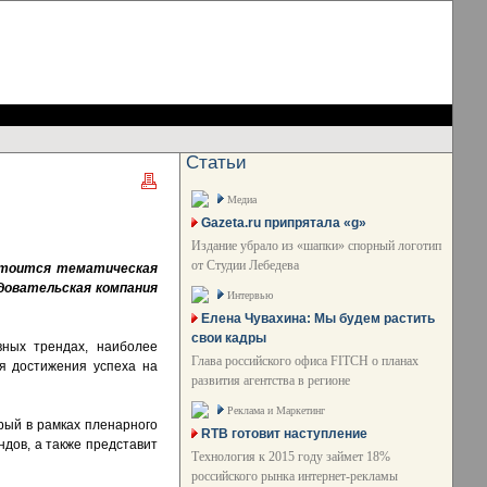
Статьи
Медиа
Gazeta.ru припрятала «g»
Издание убрало из «шапки» спорный логотип
от Студии Лебедева
стоится тематическая
довательская компания
Интервью
Елена Чувахина: Мы будем растить
свои кадры
вных трендах, наиболее
Глава российского офиса FITCH о планах
я достижения успеха на
развития агентства в регионе
Реклама и Маркетинг
рый в рамках пленарного
RTB готовит наступление
дов, а также представит
Технология к 2015 году займет 18%
российского рынка интернет-рекламы