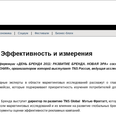
|
|
|
кономика
Социум
Фестивали
Бизнес-блоги
: Эффективность и измерения
конференции «ДЕНЬ БРЕНДА 2011: РАЗВИТИЕ БРЕНДА. НОВАЯ ЭРА» со
НИЯ», организатором которой выступает
TNS
Россия, ведущая иссле
дные эксперты в области маркетинговых исследований расскажут о гла
кейсах, которые подчеркивают приоритетность изучения потребителей дл
я Бренда выступит
д
иректор по развитию TNS
Global
Мэтью Фроггатт,
кото
оли маркетинговых исследований и их влиянии на развитие глобальных брен
трументы оценки эффективности рекламных кампаний.