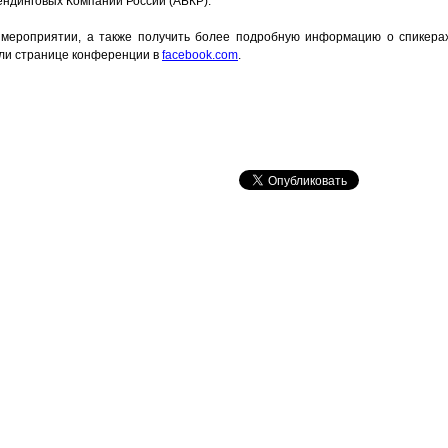
ендинговых Компаний России (АБКР).
в мероприятии, а также получить более подробную информацию о спикера
ли странице конференции в
facebook.com
.