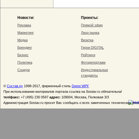
Новости:
Проекты:
Реклама
Прямой эфир
Маркетинг
Лицо рынка
Медиа
Визитка
Брендинг
Герои DIGITAL
Бизнес
Рейтинги
Политика
Фоторепортажи
Социум
Индустриальные
стандарты
©
Состав.ру
1998-2017, фирменный стиль
Depot WPF
При использовании материалов портала ссылка на Sostav.ru обязательна!
тел/факс:
+7 (495) 230 0597
адрес:
109004, Москва, Полковая 3/3
Администрация Sostav.ru просит Вас сообщать о всех замеченных технических неп