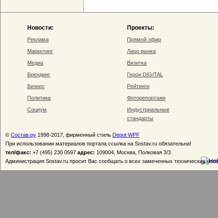
Новости:
Проекты:
Реклама
Прямой эфир
Маркетинг
Лицо рынка
Медиа
Визитка
Брендинг
Герои DIGITAL
Бизнес
Рейтинги
Политика
Фоторепортажи
Социум
Индустриальные
стандарты
©
Состав.ру
1998-2017, фирменный стиль
Depot WPF
При использовании материалов портала ссылка на Sostav.ru обязательна!
тел/факс:
+7 (495) 230 0597
адрес:
109004, Москва, Полковая 3/3
Администрация Sostav.ru просит Вас сообщать о всех замеченных технических неп