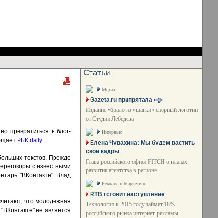
Статьи
Медиа
Gazeta.ru припрятала «g»
Издание убрало из «шапки» спорный логотип
от Студии Лебедева
но превратиться в блог-
Интервью
общает
РБК daily
.
Елена Чувахина: Мы будем растить
свои кадры
больших текстов. Прежде
Глава российского офиса FITCH о планах
переговоры с известными
развития агентства в регионе
ретарь "ВКонтакте" Влад
Реклама и Маркетинг
RTB готовит наступление
считают, что молодежная
Технология к 2015 году займет 18%
 "ВКонтакте" не является
российского рынка интернет-рекламы