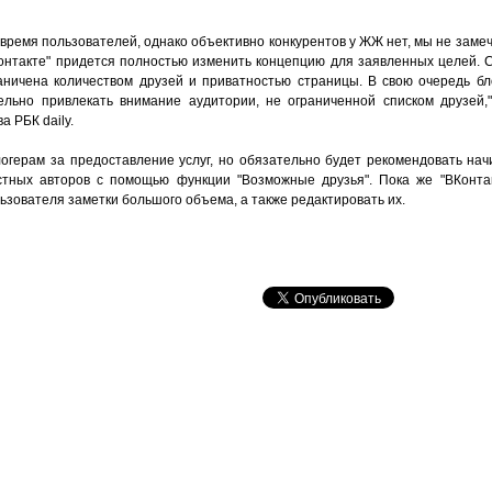
а время пользователей, однако объективно конкурентов у ЖЖ нет, мы не заме
ВКонтакте" придется полностью изменить концепцию для заявленных целей. 
аничена количеством друзей и приватностью страницы. В свою очередь б
льно привлекать внимание аудитории, не ограниченной списком друзей,"
а РБК daily.
блогерам за предоставление услуг, но обязательно будет рекомендовать н
стных авторов с помощью функции "Возможные друзья". Пока же "ВКонтак
ьзователя заметки большого объема, а также редактировать их.