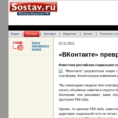
|
|
|
|
|
Медиа
Реклама
Брендинг
Маркетинг
Бизнес
Политика и э
Карта
02.11.2011
рекламного
рынка
«ВКонтакте» прев
Известная российская социальная се
"ВКонтакте" разработала новую с
платформу. Значительные изменения р
"Мы переходим к модели блог-платфо
писать объемные заметки в соцсети б
блогерами, они указывают, какие не
Цыплухин РБК daily.
Однако, по данным РБК daily, извест
аудитория социальной сети не читает 