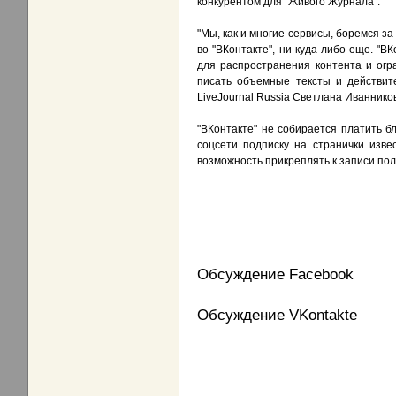
конкурентом для "Живого Журнала".
"Мы, как и многие сервисы, боремся з
во "ВКонтакте", ни куда-либо еще. "
для распространения контента и огр
писать объемные тексты и действите
LiveJournal Russia Светлана Иванников
"ВКонтакте" не собирается платить 
соцсети подписку на странички изве
возможность прикреплять к записи пол
Обсуждение Facebook
Обсуждение VKontakte