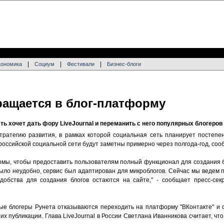
|
|
|
кономика
Социум
Фестивали
Бизнес-блоги
ращается в блог-платформу
ть хочет дать фору LiveJournal и переманить с него популярных блогеров
тратегию развития, в рамках которой социальная сеть планирует постепен
оссийской социальной сети будут заметны примерно через полгода-год, со
рмы, чтобы предоставить пользователям полный функционал для создания 
ыло неудобно, сервис был адаптирован для микроблогов. Сейчас мы ведем 
удобства для создания блогов остаются на сайте," - сообщает пресс-сек
ные блогеры Рунета отказываются переходить на платформу "ВКонтакте" и 
их публикации. Глава LiveJournal в России Светлана Иванникова считает, что