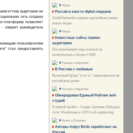
Медиа
чаем оттока аудитории ни
Россия в хвосте digital-лидеров
Социальная сеть создана
ZenithOptimedia оценила крупнейшие рынки
лог-платформа позволяет
новых медиа
 - говорит руководитель
Медиа
Новостные сайты теряют
аудиторию
ачинающим пользователям
те" стал предоставлять
Послевыборный спад сказался на
политических и бизнес-СМИ
Реклама и Маркетинг
В Россию с любовью
Культовый бренд "Love is" лицензировали на
российском рынке
Реклама и Маркетинг
Обнародован Единый Рейтинг веб-
студий
В первой тройке - Студия Артемия Лебедева,
Actis Wunderman и ADV/web-engineering
Бизнес и Политика
Авторы Angry Birds заработают на
России