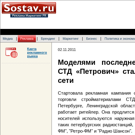
|
|
|
|
|
Медиа
Реклама
Брендинг
Маркетинг
Бизнес
Политика и эконом
Карта
02.11.2011
рекламного
рынка
Моделями последн
СТД «Петрович» ст
сети
Стартовала рекламная кампания о
торговли стройматериалами СТ
Петербурге, Ленинградской облас
работает ритейлер. Она продлится
носителей используются наружная
таких петербургских радиостанций, 
ФМ", "Ретро-ФМ" и "Радио Шансон".