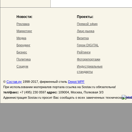
Новости:
Проекты:
Реклама
Прямой эфир
Маркетинг
Лицо рынка
Медиа
Визитка
Брендинг
Герои DIGITAL
Бизнес
Рейтинги
Политика
Фоторепортажи
Социум
Индустриальные
стандарты
©
Состав.ру
1998-2017, фирменный стиль
Depot WPF
При использовании материалов портала ссылка на Sostav.ru обязательна!
тел/факс:
+7 (495) 230 0597
адрес:
109004, Москва, Полковая 3/3
Администрация Sostav.ru просит Вас сообщать о всех замеченных технических неп