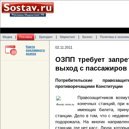
|
|
|
|
|
Медиа
Реклама
Брендинг
Маркетинг
Бизнес
Политика и эконом
Карта
02.11.2011
рекламного
рынка
ОЗПП требует запре
выход с пассажиров 
Потребительские правозащ
противоречащими Конституции
Правозащитников возму
конечных станций, при 
Фото nnm.ru
имеющих билета, прину
станции. Дело в том, что с недавн
подорожала. На многих направлен
станции, где нет касс. Люди, котор