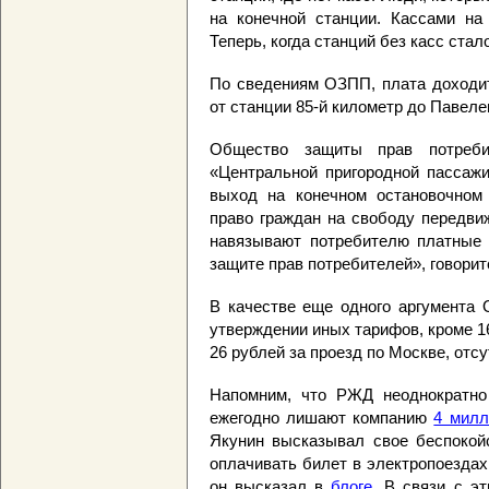
на конечной станции. Кассами на
Теперь, когда станций без касс ста
По сведениям ОЗПП, плата доходит 
от станции 85-й километр до Павеле
Общество защиты прав потреби
«Центральной пригородной пассажи
выход на конечном остановочном 
право граждан на свободу передви
навязывают потребителю платные у
защите прав потребителей», говорит
В качестве еще одного аргумента 
утверждении иных тарифов, кроме 16
26 рублей за проезд по Москве, отсу
Напомним, что РЖД неоднократно 
ежегодно лишают компанию
4 милл
Якунин высказывал свое беспокойс
оплачивать билет в электропоезда
он высказал в
блоге
. В связи с э