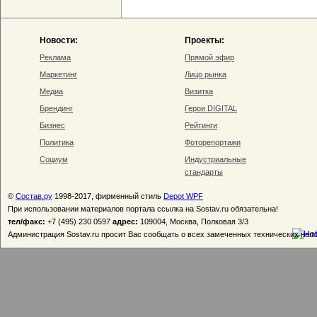
Новости:
Проекты:
Реклама
Прямой эфир
Маркетинг
Лицо рынка
Медиа
Визитка
Брендинг
Герои DIGITAL
Бизнес
Рейтинги
Политика
Фоторепортажи
Социум
Индустриальные
стандарты
©
Состав.ру
1998-2017, фирменный стиль
Depot WPF
При использовании материалов портала ссылка на Sostav.ru обязательна!
тел/факс:
+7 (495) 230 0597
адрес:
109004, Москва, Полковая 3/3
Администрация Sostav.ru просит Вас сообщать о всех замеченных технических неп